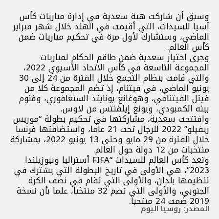
وسبق أن شاركت هبة سعدية في إدارة مباريات كأس
آسيا للسيدات، التي أقيمت في الهند خلال شهر فبراير
الماضي، وستشارك لأول مرة في تحكيم مباريات ضمن
كأس العالم.
وجرى اختيار سعدية ضمن طاقم الحكام لمباريات
المجموعة التاسعة في كأس الاتحاد الآسيوي 2022،
والتي قامت بنظام التجمع خلال الفترة من 24 إلى 30
يونيو الماضي، في فيتنام، إذ تضم المجموعة كلا من
فيتل الفيتنامي، وهوغانغ يونايتد السنغافوري، وفنوم
بينه الكمبودي، ويونغ إيلفنتس من لاوس.
وافتتحت سعدية، مشاركتها في تحكيم بطولة “موريس
ريفيلو” 2022 للرجال تحت 21 عاما، واستضافتها فرنسا
خلال الفترة من 29 مايو وحتى 13 يونيو 2022، بمشاركة
منتخبات من 12 دولة حول العالم.
وتعد كأس العالم للسيدات “FIFA أستراليا ونيوزيلندا
2023″، هي الأولى في تاريخ البطولة التي يشترك في
تنظيمها بلدان، والأولى التي تقام في نصف الكرة
الجنوبي، والأولى التي تضم 32 منتخبا، علما بأن نسخة
2019 ضمت 24 منتخبا.
المصدر: روسيا اليوم