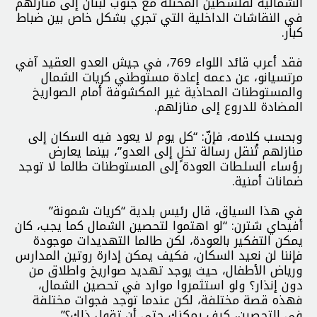
الشمالية لفلسطين المحتلة مع جنوب لبنان إلى منازلهم
في النقاشات الداخلية التي تجري بشكل خاص بين ضباط
كبار.
فقد أعرب قائد اللواء 769، في جيش العدو العقيد آفي
مرتسيانو، عن دعمه إعادة مستوطني كريات الشمال
والمستوطنات المحاذية غير المكشوفة أمام الصواريخ
المضادة للدروع إلى منازلهم.
وبحسب كلامه، فإنّ: “كل يوم لا يعود فيه السكان إلى
منازلهم تُنقل رسالة تخلٍ إلى العدو”، بينما يعارض
رؤساء السلطات العودة إلى المستوطنات طالما لا توجد
ضمانات أمنية.
في هذا السياق، قال رئيس بلدية “كريات شمونة”
أفيحاي شترن: “لو اهتموا لتحصين الشمال كما يجب، كان
يمكن التفكير بالعودة، لكن طالما التهديدات موجودة
فإننا لن نعيد السكان، فكيف يمكن إدارة روتين المدارس
ورياض الأطفال، حيث يوجد تهديد صواريخ واطلاق من
دون إنذار؟ ولو استثمروا موارد في تحصين الشمال،
فهذه قصة مختلفة، لكن عندما توجد فجوات مختلفة
في التحصين، كيف يمكنك حتى أن تقول ذلك؟”.