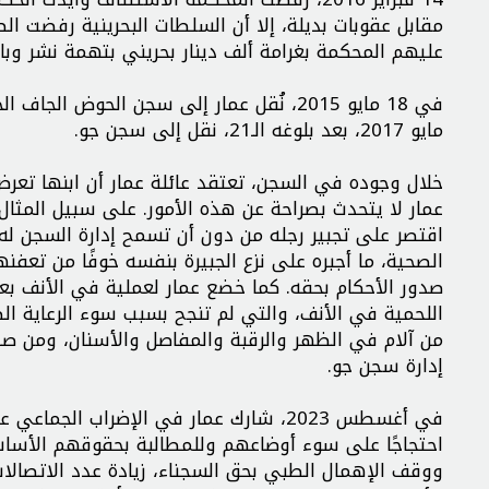
عليهم المحكمة بغرامة ألف دينار بحريني بتهمة نشر وب
في 18 مايو 2015، نُقل عمار إلى سجن الحو
مايو 2017، بعد بلوغه الـ21، نقل إلى سجن جو.
خلال وجوده في السجن، تعتقد عائلة عمار أن ابنها تعر
عمار لا يتحدث بصراحة عن هذه الأمور. على سبيل المثال
اقتصر على تجبير رجله من دون أن تسمح إدارة السجن له 
الصحية، ما أجبره على نزع الجبيرة بنفسه خوفًا من تعفن
صدور الأحكام بحقه. كما خضع عمار لعملية في الأنف بع
اللحمية في الأنف، والتي لم تنجح بسبب سوء الرعاية الص
من آلام في الظهر والرقبة والمفاصل والأسنان، ومن ص
إدارة سجن جو.
احتجاجًا على سوء أوضاعهم وللمطالبة بحقوقهم الأساسي
ووقف الإهمال الطبي بحق السجناء، زيادة عدد الاتصالات 