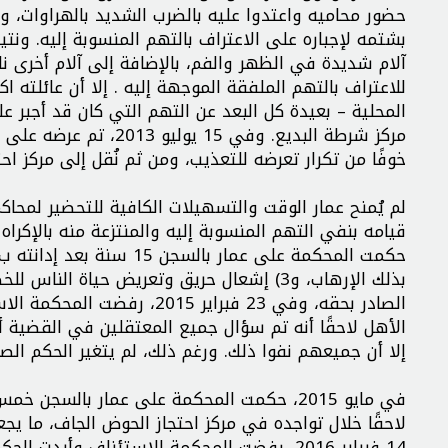
حضور محاميه واعتدوا عليه بالضرب الشديد بالهراوات، وع
بشتمه لإجباره على الاعتراف بالتهم المنسوبة إليه. ون
آلام شديدة في الظهر والفم، بالإضافة إلى آلام أخرى نا
للاعتراف بالتهم الملفقة الموجهة إليه . إلا أن عائلته
المحلية – بعيدة كل البعد عن التهم التي كان قد أجبر عل
مركز شرطة البديع. وفي
خوفًا من تكرار تعرضه للتعذيب، ومن ثم نُقل إلى مركز احت
لم يُمنح عمار الوقت والتسهيلات الكافية للتحضير لمحا
الصادر بحقه، وفي 23 فبراير 
الأهل لاحقًا أنه تم سؤال جميع المعتقلين في القضية أث
إلا أن جميعهم نفوا ذلك. ورغم ذلك، لم يتغير الحكم الصا
لاحقًا خلال تواجده في مركز احتجاز الحوض الجاف، ما ي