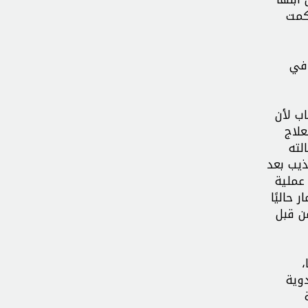
 عمار واحدًا من بين 100 سجين حكمت
وفي
ب لأن
علاج
لته
ذيب بعد
عملية
حاليًا
ن قبل
مًا،
وية