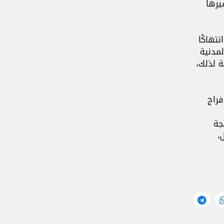
يرها
تهاكًا
لمدنية
ة لذلك،
نية إلى الإفراج
جة
،