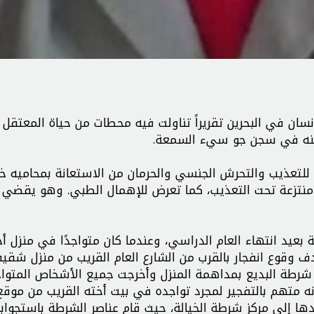
ان في البحرين تقريراً تناولت فيه محطات من حياة المعتقل
 سجنه في سجن جو سيء السمعة.
 للتعذيب والتحرش الجنسي والحرمان من الاستعانة بمحاميه خل
 منتزعة تحت التعذيب، كما تعرض للإهمال الطبي. وهو يقضي حا
ته الصيفية بعيد انتهاء العام الدراسي، وعندما كان متواجدًا في منزل
دف وقوع انفجار بالقرب من الشارع العام القريب من منزل شقيق
كز شرطة البديع بمداهمة المنزل وأخرجت جميع الأشخاص المتوا
 أنه متهم بالتفجير لمجرد تواجده في بيت أخته القريب من موقع
بعدها إلى مركز شرطة الخيالة، حيث قام عناصر الشرطة باستجواب