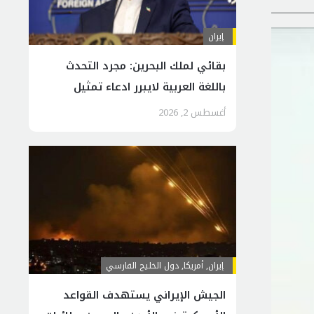
إيران
بقائي لملك البحرين: مجرد التحدث
باللغة العربية لايبرر ادعاء تمثيل
الرسالة المحمدية
أغسطس 2, 2026
إيران
,
أمريكا
,
دول الخليج الفارسي
الجيش الإيراني يستهدف القواعد