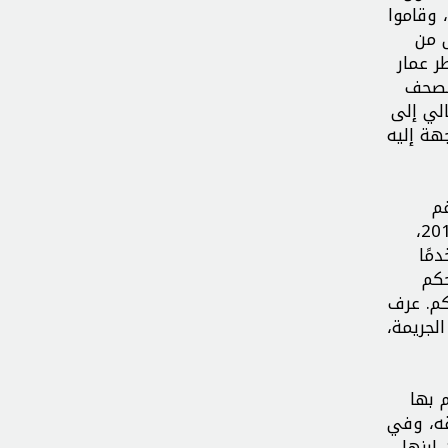
 وقاموا
ى من
ر عمار
الصحف
الي إلى
لموجهة إليه
م
قيامه بنفي التهم المنسوبة إليه والمنتزعة منه بالإكراه تحت التعذيب، إلا أنها استُخدمت كأدلة ضده. في 20 أكتوبر 2014،
القتل مستخدمًا
 الحكم
الحكم. عرف
لجريمة،
 التي علم بها
قه، وفي
الإفراج عن ابنها