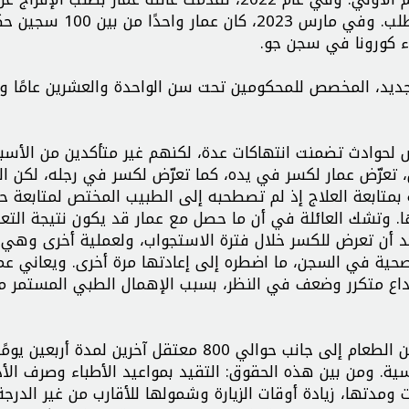
مقابل عقوبات بديلة، إلا أن السلطات البحرينية رفضت الطلب. وفي مارس 2023، كان
اء كورونا في سجن جو.
ض الجاف الجديد، المخصص للمحكومين تحت سن الواحدة والعشرين عامًا 
ض لحوادث تضمنت انتهاكات عدة، لكنهم غير متأكدين من الأسبا
، تعرّض عمار لكسر في يده، كما تعرّض لكسر في رجله، لكن ال
بمتابعة العلاج إذ لم تصطحبه إلى الطبيب المختص لمتابعة حا
ها. وتشك العائلة في أن ما حصل مع عمار قد يكون نتيجة التع
د أن تعرض للكسر خلال فترة الاستجواب، ولعملية أخرى وهي 
حية في السجن، ما اضطره إلى إعادتها مرة أخرى. ويعاني عمار 
داع متكرر وضعف في النظر، بسبب الإهمال الطبي المستمر م
في أغسطس 2023، شارك عمار في الإضراب الجماعي عن الطعام إلى جانب حوالي 800 معتقل آخرين لمدة أربعين يو
ة. ومن بين هذه الحقوق: التقيد بمواعيد الأطباء وصرف الأد
ومدتها، زيادة أوقات الزيارة وشمولها للأقارب من غير الدرجة