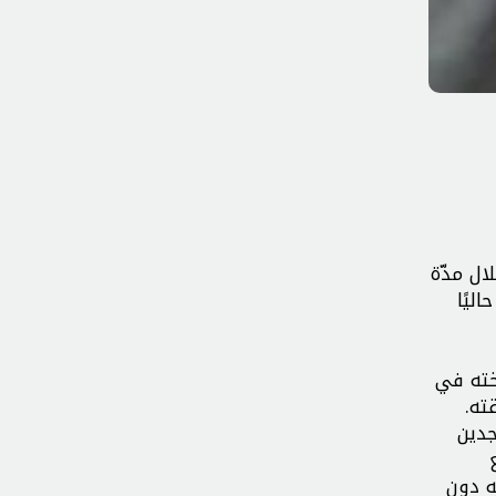
ال مدّة
ليًا
 أخته في
ته.
جدين
ه دون