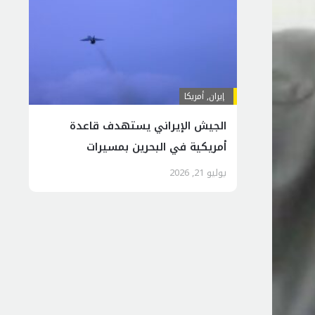
إيران
,
أمريكا
الجیش الإیراني يستهدف قاعدة
أمريكية في البحرين بمسيرات
انقضاضیة
يوليو 21, 2026