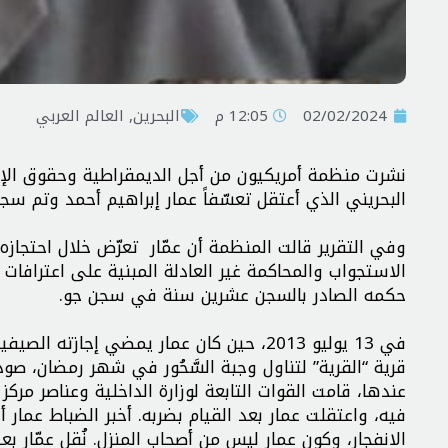
02/02/2024
12:05 م
البحرين
,
العالم العربي
نشرت منظمة أمريكيون من أجل الديمقراطية وحقوق الإنس
البحريني الذي أعتقل تعسّفاً عمار إبراهيم أحمد وتم
وفي التقرير قالت المنظمة أن عمّار تعرّض خلال احتجازه
الاستجواب والمحاكمة غير العادلة المبنية على اعترافات
حكمه الصادر بالسجن عشرين سنة في سجن جو.
في 13 يوليو 2013، حين كان عمار يمضي إجاز
قرية “القرية” لتناول وجبة السَّحُور في شهر رمضان، صو
عندها، قامت القوات التابعة لوزارة الداخلية وعناصر مر
فيه، واعتقلت عمار بعد القيام بضربه. أخبر الضباط عمار
الانفجار، وكون عمار ليس من أصحاب المنزل. نُقل عمّار 