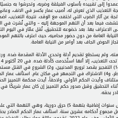
مدوا إلى تقييده بأسلوب الفيلقة وضربه، وتحرشوا به جنسيًا،
تيجة التعذيب الذي تعرض له، أصيب عمار بكسر في الانف، وعان
تجة عن آثار الضرب التي اختفت مع الوقت. نتيجة التعذيب، اضط
 اكتشفت فيما بعد أن التهم الموجهة إليه – والتي نُشرت في 
ى الاعتراف بها. بعد خضوعه للتحقيق، نُقل عمّار في اليوم الت
 15 يوليو 2013، تم عرضه على النيابة العامة من دون حضور محاميه، حيث اعترف بالتهم ا
جاز الحوض الجاف بعد أوامر من النيابة العامة.
كمته، ولم يستطع تقديم أدلة وتحدي الأدلة المقدمة ضده. ورغ
حكمت المحكمة على عمار بالسجن 15 سنة بعد إدانته ب1) التفجير بقصد ترويع المدنيين، و2) الشروع في 
بذلك الإرهاب، و3) إشعال حريق وتعريض حياة الناس للخطر، و4) الاشتراك في التجمهر في مكان عام. استأنف عمار
2015، رفضت المحكمة الاستئناف وأيدت الحكم الأولي. ولاحقاً، أيدت محكمة التمييز 
ناء التحقيق وقبل صدور حكم التمييز إن كان عمار شريكًا في ا
در بحقه.
في مايو 2015، حكمت المحكمة على عمار بالسجن خمس سنوات إضافية بتهمة 5) حرق دورية، وهي التهمة
جعل مجموع أحكامه عشرين سنة. استأنف عمار الحكم الصادر بح
14 فبراير 2016، رفضت المحكمة الاستئناف وأيدت الحكم الأولي. وفي عام 2022، تقدمت عائلة عمار بطلب 