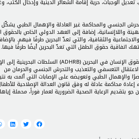
عديل الوجبات، حرية إقامة الشعائر الدينية وإدخال الكتب، وغ
حرش الجنسي والمحاكمة غير العادلة والإهمال الطبي يشكّل ان
ينة واللاإنسانية، إضافة إلى العهد الدولي الخاص بالحقوق ا
جتماعية والثقافية، والتي تعدّ البحرين طرفًا فيهم. بالإضاف
نتهك اتفاقية حقوق الطفل التي تعدّ البحرين أيضًا طرفًا فيها.
من هنا، تدعو منظمة أمريكيون من أجل الديمقراطية وحقوق الإنسان في البحرين (ADHRB) السلطات البحري
الاعتقال التعسفي والتعذيب والتحرش الجنسي والحرمان من
رًا والإهمال الطبي وتعويضه على الإصابات التي ألمت به نتي
ء إعادة محاكمة عادلة له وفق قانون العدالة الإصلاحية للأطفال
و بتقديم الرعاية الصحية الضرورية لعمار فوراً، محملة إياها