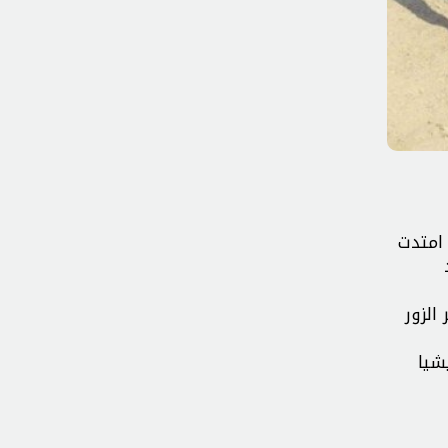
 امتدت
الزور
شيا