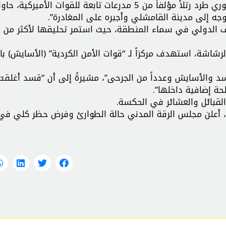
وذكرت مصادر محلية لوكالة “سانا”: أن “حاجزاً للجيش السوري طرد رتلاً مؤلفاً من 5 مدرعات تابعة للقوات الأميركية،
وجه إلى مدينة القامشلي وأجبره على المغادرة”.
وتزامن ذلك 
رشاشة، استهدف مركزاً لـ “قوات الأمن الكردية” (الأسايش) با
“الهجوم تسبب بمقتل 4 من عناصر قسد والأسايش وعدداً من الجرحى”، مشيرةً إلى أن “قسد أغل
حة إضافية داخلها”.
قبائل والعشائر في الحكسة.
، أعلن مجلس الرقة المدني حالة الطوارئ وفرض حظر كلي في