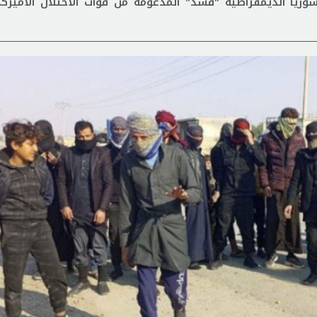
سوريا الديمقراطية "قسد" المدعومة من قوات الاحتلال الأمير