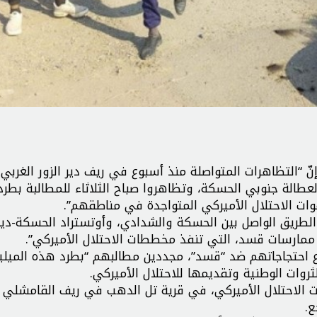
نّ “التظاهرات المتواصلة منذ أسبوع في ريف دير الزور الغربي
طالة جنوبي الحسكة، وتظاهروا صباح الثلاثاء للمطالبة بطرد
ات الاحتلال الأميركي المتواجدة في مناطقهم”.
لطريق الواصل بين الحسكة والشدادي، وأوتستراد الحسكة-دير 
مارسات قسد، التي تنفذ مخططات الاحتلال الأميركي”.
ع احتجاجاتهم ضد “قسد”، مجددين مطالبهم “بطرد هذه الميلي
روات الوطنية وتقديمها للاحتلال الأميركي.
ات الاحتلال الأميركي، في قرية تل الدهب في ريف القامشلي
ع.