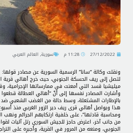
27/12/2022
11:28 م
سورية
,
العالم العربي
ونقلت وكالة “سانا” الرسمية السورية عن مصادر قولها: إ
لتصل إلى ريف الحسكة الجنوبي، حيث خرج أهالي قرية الع
ميليشيا قسد التي أمعنت في ممارساتها الإجرامية، وقو
وأشارت المصادر نفسها إلى أنّ “أهالي العطالة قطعوا ا
بالإطارات المشتعلة، وسط حالة من الغضب الشعبي ضد م
هذا ويواصل أهالي قرى ريف دير الزور الغربي منذ أسبو
ومحاسبة قادتها”، على خلفية ارتكابهم الجرائم ونهب الث
من جانب آخر، اعترض حاجز للجيش السوري رتل آليات لقو
الجنوبي، ومنعه من المرور في القرية، وأجبره على التراج