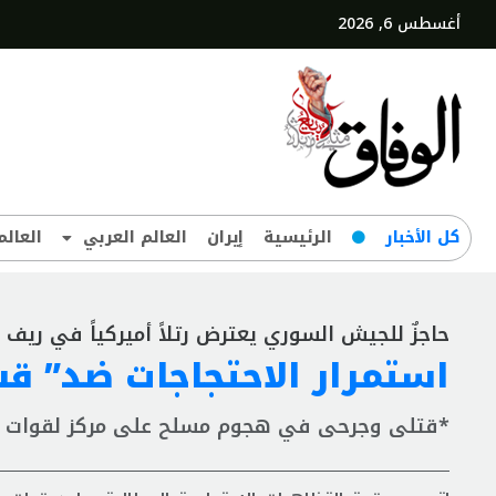
أغسطس 6, 2026
کل‌ الأخبار
الرئيسية
إيران
العالم العربي
العالم
حاجزٌ للجيش السوري يعترض رتلاً أميركياً في ريف
استمرار الاحتجاجات ضد” قس
*قتلى وجرحى في هجوم مسلح على مركز لقوات ك