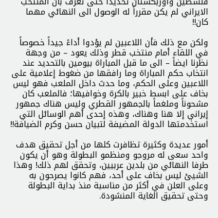
فلسطين واوزبكستان تحديداً حتى تعرف بأن المنتخب
الايراني لم يكن مقرراً له الوصول الى النهائي مهما
كان!!
ولكن مع ذلك فأن اللاعبين لم يؤدوا أداءً جيداً خصوصاً
في اللقاء أمام منتخب قطر وذلك يعود – من وجهة
نظرنا ايضاً – الى ما قبل المباراة بيومين بالتحديد عند
انتخاب حكم المباراة وما رافقها من ضغوط إعلامية على
اللاعبين وعلى الحكم، وما حدث داخل الملعب فهو ليس
بخاف على ابسط خبير بالكرة وخوافيها؛ فالملعب كان
مشحوناً وملغماً بالجمهور القطري وليس هناك جمهور
إيراني إلا هنا وهناك، وهذه إحدى أهم الوسائل التي
استخدمتها الدولة المضيفة لتبيان حسن وكرم الضيافة!!
أمور عديدة وكثيرة تظافرت كلها من أجل تحقيق هدف
واحد سعى له مروجو ومنظمو البطولة وهو أن يكون
طرفا النهائي من بلدين عربيين، وتحقق لهم ذلك! وهذا
الشيئ ليس بخاف على أحد، فهم كانوا يصرحون به
وعلى العلن في أكثر من مناسبة منذ بداية البطولة
وحتى تحقيق الغاية المنشودة.