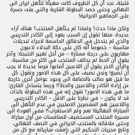
قليلة، نجد أن كل الظروف كانت مهيأة لتأهل ايران الى
النهائي وحتى حصد البطولة القارية والتي بقت حسرة
على الجماهير الايرانية!
ولكن ماذا حدث؟ ولماذا لم يـتأهل المنتخب؟ هناك آراء
عديدة، منها تقول إن السبب يعود إلى الكادر التدريبي
والذي لم يتدخل في الدقائق الحاسمة لاجراء تبديلات
مناسبة – خصوصاً أنه كان على دكة البدلاء لاعبون
مهاريون على درجة ممتازة – من أجل تغيير النتيجة؛ وآخر
يقول أن الحظ لم يحالف المنتخب في اكثر من مناسبة،
والرأي الاخر يقول أن اللاعبين أضاعوا فرصاً عديدة لا يجب
أن تضيع! ونحن نضيف على كل هذه الامور ونقول: كل
ما قيل هو صائب بالاضافة الى وجود عوامل أخرى خارجة
عن إرادة الكادر واللاعبين والحظ؟! وربما يتساءل القارئ:
ما هي هذه الامور؟ نقول إنه في هذه البطولة بالذات
قد لا يكون – في نظرنا على الاقل – الكادر التدريبي
واللاعبين هم المقصرين الاصليين في عدم التأهل الى
المباراة النهائية! نعم ولم الاستغراب؟! ففي العودة الى
مسيرة المنتخب المستضيف للمنافسات من أول مباراة
وحتى ملاقاته بالمنتخب الايراني في النصف النهائي،
وتابع مجريات التحكيم التي رافقت مبارياته مع كل من