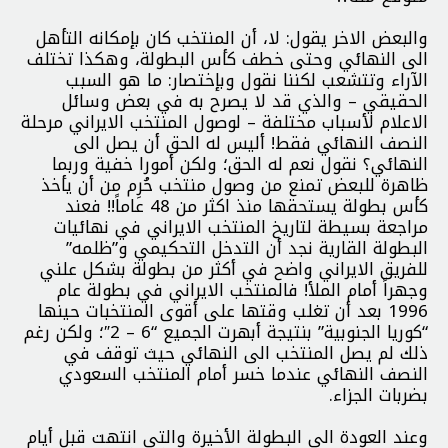
والبعض الاخر يقول: لا، أن المنتخب كان بإمكانه التأهل
الى النهائي وحتى خطف كأس البطولة، وهكذا تختلف
الآراء وتتشعب لكننا نقول وبإختصار: ما هو السبب
الحقيقي – والذي قد لا يصرح به في بعض وسائل
الاعلام لأسباب مختلفة – لوصول المنتخب الايراني مرحلة
النصف النهائي فقط! أليس له الحق أن يصل الى
النهائي؟ نقول نعم له الحق؛ ولكن أمورا خفية وربما
ظاهرة للبعض تمنع من وصول منتخب حُرِم من أن يأخذ
كأس بطولة يستحقها منذ اكثر من 48 عاماً!! فعند
مراجعة بسيطة لتاريخ المنتخب الايراني في نهائيات
البطولة القارية نجد أن التدخل التحكيمي و”ظلمه”
للفريق الايراني واضح في أكثر من بطولة بشكل علني
وجهراً أمام الملأ! فالمنتخب الايراني في بطولة عام
1996 بعد أن تغلب وقتها على أقوى المنتخبات حينها
“كوريا الجنوبية” بنتيجة أبهرت الجميع “6 – 2″؛ ولكن رغم
ذلك لم يصل المنتخب الى النهائي حيث توقف في
النصف النهائي عندما خسر أمام المنتخب السعودي
بضربات الجزاء.
وعند العودة الى البطولة الأخيرة والتي انتهت قبل أيام