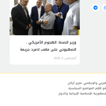
إيران
وزير الصحة: الهجوم الأمريكي ـ
الصهيوني على ملعب لامرد جريمة
سافرة بحق المدنيين العزل
أغسطس 5, 2026
عربي والإسلامي. تعزيز أركان
قع لأهم المواضيع السياسية،
لجمهورية الإسلامية الإيرانية والدول