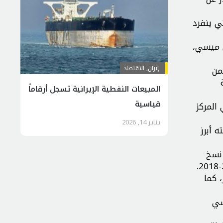
التي ينفرد
الأزلي ليونيل ميسي،
من
إيران
,
الاقتصاد
المبيعات النفطية الإيرانية تسجل أرقاماً
قياسية
المركز
يناير 14, 2026
 أبرز
” أكبر عدد من الأهداف في الأدوار الإقصائية من البطولة برصيد 67 هدفا، كما فاز بلقب الهداف في 6 نسخ
ر، كما
لسي