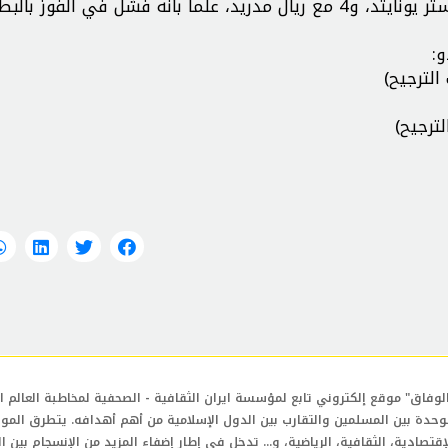
وتُوج كريستيانو رونالدو باللقب 5 مرات، واحدة مع مانشستر يونايتد، و4 مع ريال مدريد، علما بأنه فشل في الفوز 
و:
لوفاق" موقع إلكتروني تابع لمؤسسة ايران الثقافية - الصحفية لمخاطبة العالم ال
وحدة بين المسلمين والتقارب بين الدول الإسلامية من أهم أهدافه. يتطرق المو
إقتصادية، الثقافية، الرياضية، و... تدخل في إطار إضفاء المزيد من الإنسجام بين ا