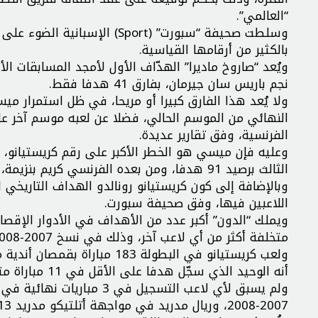
“العالمي”.
وسلطت صحيفة “سبورت” (Sport) 
بالكثير من أرقامها القياسية.
نجم باريس سان جيرمان، بفارق 41 هدفا فقط.
ولا يُعد هذا الفارق كبيرا أو مريحا، في ظل استمرار ميس
النهائي من الموسم الحالي، فضلا عن لعبه موسم آخر عل
الفرنسية، وفق تقارير عديدة.
وعليه فإن ميسي هو الخطر الأكبر على رقم كريستيانو، ل
الثالث برصيد 91 هدفا، ومن بعده الفرنسي كريم بنزيمة، نجم ريال مدريد، برصيد 86 هدفا.
وبالإضافة إلى كون كريستيانو رونالدو الهداف التاريخي 
اللاعبين فيها، وفق صحيفة سبورت.
متخلفة أكثر من أي لاعب آخر، وذلك في نسخ 2007-2008، 2012-2013، 2013-2014، 2015-2016، 2016-2017، 2017-2018.
ولعب كريستيانو في البطولة 83
أنه الوحيد الذي سجّل هدفا على الأقل في 11 مباراة متتالية.
ولم يسبق لأي لاعب التسجيل
2007-2008، وريال مدريد في مواجهة أتلتيكو مدريد 2013-2014، وريال مدريد أمام يوفنتوس 2016-2017.