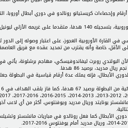
الإسبانية الضوء على أرقام وإحصاءات كريستيانو رونالدو في دوري أبطال أوروبا، 
ويُعد “صاروخ ماديرا” الهدّاف الأول لأمجد المسابقات الأوروبية، بتسجيله 140 هدفا، متقدما على غريمه 
ي في القارة الأوروبية العجوز، على اعتبار وصوله إلى الدور ث
ى الأقل، خاصة وأنه يقترب من تمديد عقده مع فريق العاصمة
أن البولندي روبرت ليفاندوفيسكي، مهاجم برشلونة، يأتي في 
لدوري الأبطال، فإنه يملك عدة أرقام قياسية في البطولة جعلته
ويملك “الدون
1 مباراة بقمصان أندية مانشستر يونايتد وريال مدريد ويوفنتوس، أكثر من أي لاعب آخ
 في 3 مباريات نهائية في دوري الأبطال كما فعل رونالدو في مباريات مانشستر وتشي