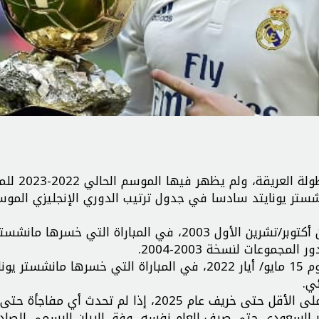
ويحتكر رونالدو معظم الأرقام القياسية الفردية في البطولة العريقة، و
قه السابق مانشستر يونايتد سادسا في جدول ترتيب الدوري الإنجليزي المو
وظهر “الدون” لأول مرة في دوري الأبطال في الأول من أكتوبر/تشرين الأول 2003، في المباراة التي 
جموعات لنسخة 2003-2004.
وكان الظهور الأخير للنجم البرتغالي في دوري الأبطال يوم 15 مايو/ أيار 2022، في المباراة التي خسرها مانشست
لكن كريستيانو لن يلعب مباريات هذه البطولة مرة أخرى على الأقل حتى خريف عام 2025، إذا لم تحدث أي 
صر السعودي حتى صيف العام نفسه، وفق البيان الرسمي الصاد