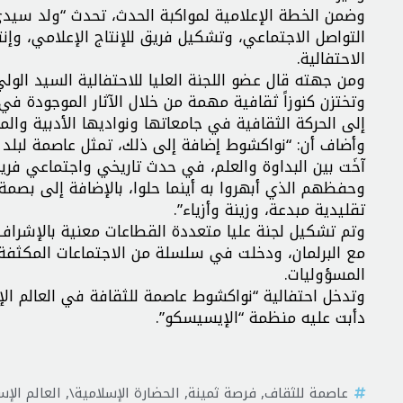
وضمن الخطة الإعلامية لمواكبة الحدث، تحدث “ولد سيد
التواصل الاجتماعي، وتشكيل فريق للإنتاج الإعلامي، وإن
الاحتفالية.
ومن جهته قال عضو اللجنة العليا للاحتفالية السيد الو
وتختزن كنوزاً ثقافية مهمة من خلال الآثار الموجودة ف
إلى الحركة الثقافية في جامعاتها ونواديها الأدبية وال
وأضاف أن: “نواكشوط إضافة إلى ذلك، تمثل عاصمة لبلد عر
آخَت بين البداوة والعلم، في حدث تاريخي واجتماعي فري
وحفظهم الذي أبهروا به أينما حلوا، بالإضافة إلى بصمة
تقليدية مبدعة، وزينة وأزياء”.
وتم تشكيل لجنة عليا متعددة القطاعات معنية بالإشراف ع
مع البرلمان، ودخلت في سلسلة من الاجتماعات المكثفة 
المسؤوليات.
دأبت عليه منظمة “الإيسيسكو”.
عاصمة للثقاف
,
فرصة ثمينة
,
الحضارة الإسلامية\
,
العالم الإ