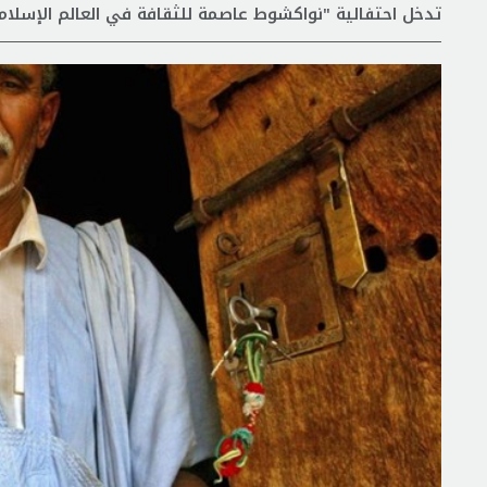
تدخل احتفالية "نواكشوط عاصمة للثقافة في العالم الإسلامي 2023" ضمن مسار العواصم الثقافية للعالم الإس