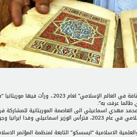
اختيرت العاصمة الموريتانية نواكشوط لتكون “عاصمة الثقافة في العالم الإسلامي” لعام 2023.، ورأت في
 طالما عرفت به”.
 محمد مهدي اسماعيلي الى العاصمة الموريتانية للمشاركة ف
مراسم اعلان مدينة نواكشوط عاصمة ثقافية للعالم الاسلامي في عام 2023، فترأس الوزير اسماعيلي وفدا ايرا
لعلمية الاسلامية “ايسسكو” التابعة لمنظمة المؤتمر الاسلا