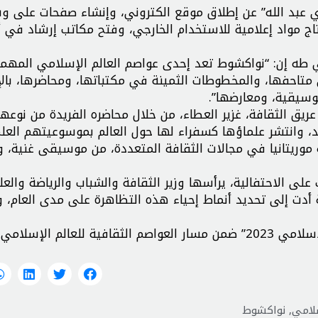
ي عبد الله” عن إطلاق موقع الكتروني، وإنشاء صفحات على و
تاج مواد إعلامية للاستخدام الخارجي، وفتح مكاتب إرشاد في أ
لي طه إن: “نواكشوط تعد إحدى عواصم العالم الإسلامي المهم
ي متاحفها، والمخطوطات الثمينة في مكتباتها، ومحاضرها، بال
موسيقية، ومعارضها”.
يق الثقافة، غزير العطاء، من خلال محاضره الفريدة من نوعها
د، وانتشر علماؤها كسفراء لها حول العالم بموسوعيتهم العلم
 موريتانيا في مجالات الثقافة المتعددة، من موسيقى غنية، و
لى الاحتفالية، يرأسها وزير الثقافة والشباب والرياضة والعل
أدت إلى تحديد أنماط إحياء هذه التظاهرة على مدى العام، و
وتدخل احتفالية “نواكشوط عاصمة للثقافة في العالم الإسلامي 2023” ضمن مسار العواصم الثقافية للعالم ال
سلامي
,
نواكشوط