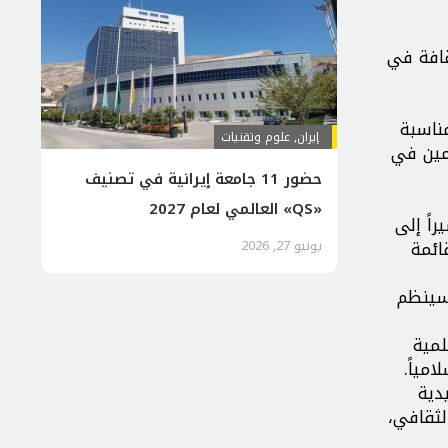
مة للثقافة في
ناسبة
إيران
,
علوم وتقنيات
لمين في
حضور 11 جامعة إيرانية في تصنيف
«QS» العالمي لعام 2027
راً إلى
يونيو 27, 2026
ائمة
 سينظم
لمية
مياً.
دية
لثقافي،