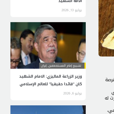
الأمّة الشهيد
يوليو 13, 2026
تشييع إمام المستضعفين
,
إيران
وزير الزراعة الماليزي: الامام الشهيد
ها موريتانيا “فرصة
كان “قائدا حقيقيا” للعالم الإسلامي
ي
يوليو 6, 2026
نيا وجرت له
مي،