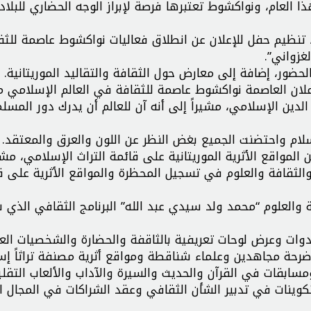
العام، ونواكشوط تعتبرها فرصة لإبراز الوجه الحضاري للبلاد
هد قصر المؤتمرات القديم صباح الجمعة 6 يناير 2023، تنظيم حفل للإعلان عن انطلاق فعاليات نواكشوط عاص
غزواني”.
ضور، إضافة إلى معارض حول الثقافة والتقاليد الموريتانية.
إعلان العاصمة نواكشوط عاصمة للثقافة في العالم الإسلامي م
لدين الإسلامي، مشيراً إلى أنه آن للعالم أن يدرك دور المس
لسلام واحتضنت الجميع بغض النظر عن اللون والعرق والمعتقد.
 المواقع الأثرية الموريتانية على قائمة التراث الإسلامي، مشي
والثقافة والعلوم في تسجيل المحظرة والمواقع الأثرية على ق
 والعلوم “محمد ولد سيدي عبد الله” البرنامج الثقافي الذي
دوات وعرض لوحات تعريفية بالثاقفة والحضارة والشخصيات الع
وأضرحة مجاهدين وعلماء شناقطة ومواقع أثرية مصنفة تراثاً إسلا
سابقات في القرآن والحديث والسيرة والآداب والألعاب التقلي
وتكوينات في تدبير الشأن الثقافي وعقد الشراكات في المجال ا