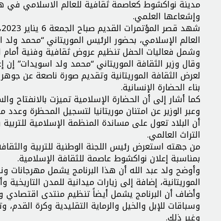
مدينة نواكشوط كعاصمة ثقافية للعالم الاسلامي في هذا 
وإشعاعها العلمي.
ش
العالم الإسلامي، بحضور الرئيس الموريتاني “محمد ولد ال
وشمل فعاليات الحفل تنظيم عروض ثقافية وفنية أمام الح
وقال وزير الثقافة الموريتاني “محمد ولد اسويدات” إن 
لعرض الثقافة الموريتانية وتقديم صورة ناصعة عن جوهر ا
بناء الحضارة الإنسانية.
كما أشار إلى أن الحضارة الإسلامية تميزت بالانفتاح وا
وعبر الوزير عن امتنان موريتانيا لتسجيل المحظرة وعدد من
أن البلاد تعول على مساندة المنظمة الإسلامية للتربية 
التراث العالمي.
من جهته استعرض رئيس اللجنة الوطنية للتربية والثقافة
بمناسبة إعلان نواكشوط عاصمة للثقافة الإسلامية.
وأوضح ولد عبد الله أن هذا البرنامج يشمل مهرجانات ون
الموريتانية، إضافة إلى زيارات ميدانية للمدن التاريخية 
وأضاف أن البرنامج يشمل أيضاً تنظيم منتدى اقتصادي وم
وسباقات للإبل والخيل والرماية التقليدية وكرة القدم، 
وغير ذلك.