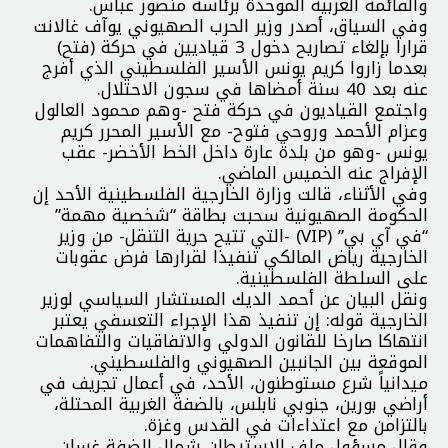
والقائمة العربية الموحدة برئاسة منصور عباس.
وفي السياق، أصدر وزير الحرب الصهيوني يوآف غالانت
قرارا بإلغاء تصاريح دخول 3 قياديين في حركة (فتح)
بعدما زاروا كريم يونس الأسير الفلسطيني الذي أفرج
عنه بعد 40 سنة أمضاها في سجون الاحتلال.
واجتمع القياديون في حركة فتح -وهم محمود العالول
وعزام الأحمد وروحي فتوح- مع الأسير المحرر كريم
يونس -وهو من بلدة عارة داخل الخط الأخضر- عقب
الإفراج عنه الخميس الماضي.
وفي الأثناء، قالت وزارة الخارجية الفلسطينية الأحد إن
الحكومة الصهيونية سحبت بطاقة “شخصية مهمة”
“في آي بي” (VIP) -التي تتيح حرية التنقل- من وزير
الخارجية رياض المالكي تنفيذا لقرارها فرض عقوبات
على السلطة الفلسطينية.
ونقل البيان عن أحمد الديك المستشار السياسي لوزير
الخارجية قوله: إن تنفيذ هذا الإجراء التعسفي يعتبر
انتهاكا صارخا للقانون الدولي والاتفاقيات والتفاهمات
الموقعة بين الجانبين الصهيوني والفلسطيني.
ميدانياً شرع مستوطنون، الأحد، في أعمال تجريف في
أراضي بورين، جنوبي نابلس، بالضفة الغربية المحتلة،
بالتزامن مع اعتداءات في القدس وغزة.
وقال مسؤول ملف الاستيطان شمال الضفة غسان