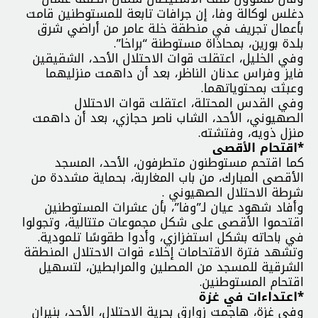
دغلس لوكالة وفا، إن جرافات تابعة للمستوطنين قامت
بأعمال تجريف في منطقة خلة عامر من أراضي شرق
بلدة بورين، بمحاذاة مستوطنة “براخا”.
وفي الخليل، اعتقلت قوات الاحتلال الأحد، الشقيقين
فايز وفراس عدنان الناظر، بعد أن داهمت منزليهما
وعبثت بمحتوياتهما.
وفي القدس المحتلة، اعتقلت قوات الاحتلال
الصهيوني، الأحد، الشاب ناصر حجازي، بعد أن داهمت
منزل ذويه، وفتشته.
*اقتحام الأقصى
كما اقتحم مستوطنون متطرفون، الأحد، المسجد
الأقصى المبارك، من باب المغاربة، بحماية مشددة من
شرطة الاحتلال الصهيوني .
وأفاد شهود عيان لـ”وفا”، بأن عشرات المستوطنين
اقتحموا الأقصى على شكل مجموعات متتالية، وتجولوا
في باحاته بشكل استفزازي، وأدوا طقوسًا تلمودية.
وتشهد فترة الاقتحامات إخلاء قوات الاحتلال المنطقة
الشرقية للمسجد من المصلين والمرابطين، لتسهيل
اقتحام المستوطنين.
*اعتداءات في غزة
وفي غزة، هاجمت زوارق بحرية الاحتلال، الأحد، بنيران