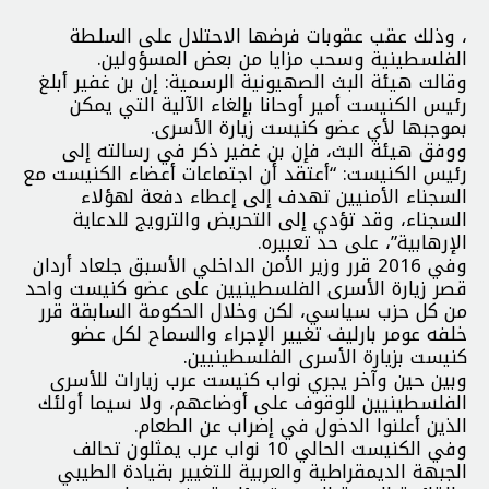
، وذلك عقب عقوبات فرضها الاحتلال على السلطة
الفلسطينية وسحب مزايا من بعض المسؤولين.
وقالت هيئة البث الصهيونية الرسمية: إن بن غفير أبلغ
رئيس الكنيست أمير أوحانا بإلغاء الآلية التي يمكن
بموجبها لأي عضو كنيست زيارة الأسرى.
ووفق هيئة البث، فإن بن غفير ذكر في رسالته إلى
رئيس الكنيست: “أعتقد أن اجتماعات أعضاء الكنيست مع
السجناء الأمنيين تهدف إلى إعطاء دفعة لهؤلاء
السجناء، وقد تؤدي إلى التحريض والترويج للدعاية
الإرهابية”، على حد تعبيره.
وفي 2016 قرر وزير الأمن الداخلي الأسبق جلعاد أردان
قصر زيارة الأسرى الفلسطينيين على عضو كنيست واحد
من كل حزب سياسي، لكن وخلال الحكومة السابقة قرر
خلفه عومر بارليف تغيير الإجراء والسماح لكل عضو
كنيست بزيارة الأسرى الفلسطينيين.
وبين حين وآخر يجري نواب كنيست عرب زيارات للأسرى
الفلسطينيين للوقوف على أوضاعهم، ولا سيما أولئك
الذين أعلنوا الدخول في إضراب عن الطعام.
وفي الكنيست الحالي 10 نواب عرب يمثلون تحالف
الجبهة الديمقراطية والعربية للتغيير بقيادة الطيبي