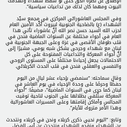
الإطلاق عن نصرة الحق حتى لو سقط شهداء وتهدمت
البيوت ومهما كان لذلك من تداعيات سياسية”.
وفي المجلس العاشورائي المركزي في مجمع سيّد
الشهداء (ع) بالضاحية الجنوبية لبيروت أكَّد الأمين العام
لحزب الله السيد حسن نصر الله أنَّ عاشوراء تأتي هذا
العام في أجواء مختلفة عن السنوات الماضية فنحن في
قلب طوفان الأقصى في غزة وعلى الجبهة الجنوبية في
لبنان مع شهداء وجرحى بشكل شبه يومي، مشيرًا إلى
أنَّ أجواء المعركة والتداعيات المفتوحة على كل
الاحتمالات يجعل إحياءنا مختلفًا على المستوى الروحي
والنفسي والعقلي فنحن في قلب الحدث الكربلائي.
وقال سماحته: “سنمضي بإحياء عشر ليالٍ من اليوم
حفظًا وحرصًا على وحدة الإحياء في يوم العاشر في
لبنان كما جرى في السنوات الماضية”، مضيفًا: “أجواء
المعركة ستُلقي بظلالها على الجنوب لناحية توقيت
المجالس وأماكن إقامتها وعلى المسيرات العاشورائية
وهذا الأمر متروك للأيام”.
وتابع: “اليوم نحيي ذكرى كربلاء ونحن في كربلاء ونتحدث
عن الشهداء ونقدم الشهداء ونتحدث عن أبي الفضل