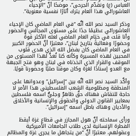
العباس (ع) ونقدّم الجرحى”، موضحًا أنَّ “الإحياء
العاشورائي هذا العام يترك أثارًا نفسية معنوية”.
وذكر السيد نصر الله أنَّه “في العام الماضي كان الإحياء
العاشورائي عظيمًا جدًا على مستوى المجالس والحضور
وأنا قلت في ختام العام الماضي لعله الأكثر قوةً
وحضورًا وفعاليةً بتاريخ لبنان”، معتبرًا أنَّ الحضور الكبير
في العام الماضي كان بفضل الله الذي هدى قلوب
المحبين لهذه المسيرة وكأنه كنا نُعدًّ لهذا المستوى من
الموقف والقرار الذي اتخذناه في لبنان وهو فتح الجبهة
مع العدو إسنادًا لغزة وكان موقنا صلبًا وحضورنا قويًا.
وأكَّد السيد نصر الله أنَّه بين “إسرائيل” وعدوانها على
المنطقة ومظلومية الشعب الفلسطيني هذا الأمر لا
حاجة للنقاش فهناك حقٌ ظاهرٌ وجليٌّ اسمه فلسطين
بمعايير القانون الدولي والحقوق والإنسانية والأخلاق
والأديان وهناك باطل اسمه “إسرائيل”.
ورأى سماحته أنَّ هول المجازر في قطاع غزة أيقظ
الفطرة الإنسانية لدى طلاب الجامعات الأميركية
وعقولهم، معتبرًا أنَّ “من يتجاهل ما يجري غزة والمظالم