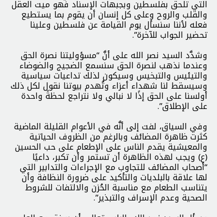
التي تلحق بفلسطين وبجبهات الإسناد فهو ميت العقل
والقلب والروح وعلى كل إنسان أن يقوم بما يستطيع
فعله لأننا سنسأل يوم القيامة عن فلسطين وعلينا
تحضير الجواب للآخرة”.
وشدَّد السيد نصر الله على أنَّ “مسؤوليتنا نصرة الحق
وعندما نذهب لنصرة الحق سنسمع الضجيج والضوضاء
والتيئيس والتبخيس وسيكون لذلك تداعيات سياسية
وسيسقط لنا شهداء أعزاء وتُهدم بيوتنا نقول لكل ذلك
أولسنا على الحق إذًا لا نبالي ولا نتراجع لحظةً واحدة
على الإطلاق”.
وفي السياق، لفت إلى أنَّه في الأعوام القليلة الماضية
كثرت ظاهرة المضائف وبالرغم من الظروف الحياتية
والمعيشية يقدم الناس على الإطعام على حب الحسين
(ع) ويجب لهذه الظاهرة أن تستمر وأن تكبر، داعيًا
“أصحاب المضائف للتجاوب مع الإجراءات والتدابير التي
لها علاقة بالبلديات والتأكيد على ضرورة النظافة وأن
يتناسب الطعام مع مناسبة الحُزن والالتفات للشروط
الصحية وعدم الإسراف والتبذير”.