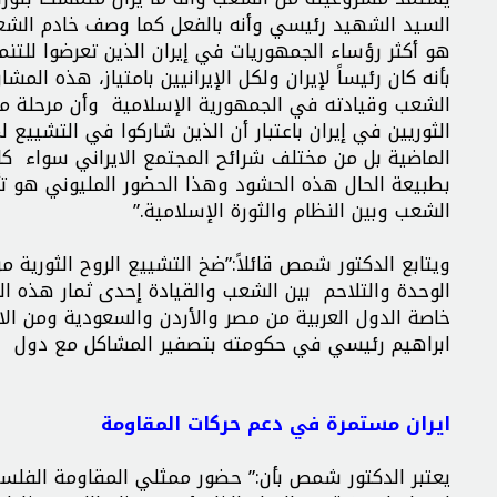
السيد الشهيد رئيسي وأنه بالفعل كما وصف خادم الشع
هو أكثر رؤساء الجمهوريات في إيران الذين تعرضوا للتن
بأنه كان رئيساً لإيران ولكل الإيرانيين بامتياز، هذه الم
الشعب وقيادته في الجمهورية الإسلامية وأن مرحلة ما
الثوريين في إيران باعتبار أن الذين شاركوا في التشييع 
الماضية بل من مختلف شرائح المجتمع الايراني سواء كانوا
بطبيعة الحال هذه الحشود وهذا الحضور المليوني هو تأك
الشعب وبين النظام والثورة الإسلامية.”
ويتابع الدكتور شمص قائلاً:”ضخ التشييع الروح الثورية م
الوحدة والتلاحم بين الشعب والقيادة إحدى ثمار هذه ا
خاصة الدول العربية من مصر والأردن والسعودية ومن ا
ابراهيم رئيسي في حكومته بتصفير المشاكل مع دول الجو
ايران مستمرة في دعم حركات المقاومة
يعتبر الدكتور شمص بأن:” حضور ممثلي المقاومة الفلسطي