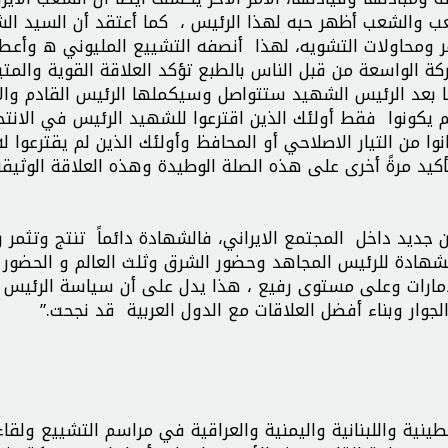
ب والشعب أظهر حبه لهذا الرئيس ، كما أعتقد أن السيد ال
مر ومحاولات التشويه، لهذا أنصفه التشييع المليوني ه وأعط
شاركة الواسعة من قبل الناس بالطبع تؤكد العلاقة القوية والمتي
 بعد الرئيس الشهيد ستتواصل وسيكملها الرئيس القادم وال
لم يكونوا فقط أولئك الذين اقترعوا للشهيد الرئيس في الانتخ
 من التيار الاصلاحي أو المحافظ وأولئك الذين لم يقترعوا له
يد مرةً أخرى على هذه الصلة الوطيدة وهذه العلاقة الوثيقة
ن جديد داخل المجتمع الايراني، فالشهادة دائماً تنتج وتثمر زر
لشهادة للرئيس المجاهد وحضور الشرق وثلث العالم و الحضور 
لامارات وعلى مستوى رفيع ، هذا يدل على أن سياسة الرئيس
ار وبناء أفضل العلاقات مع الدول العربية قد نجحت.”
نية واللبنانية واليمنية والعراقية في مراسم التشييع ولقاء