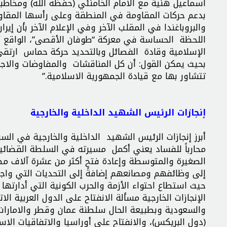
اسماعيل هنية مع الامام الخامنئي (حفظه الله) ومخاطبت
بدعم حركات المقاومة في المنطقة وعلى رأسها المقاوم
والبروباغندا في المقلب الآخر وفي الإعلام الآخر بأن إ
اللحظة الحساسة في معركة “طوفان الأقصى”، الواقع أن
الإسلامية وقادة الفصائل وبالتحديد حركة حماس ارت
بحيث يمكن القول: أن كل المناقشات والمفاوضات والاجر
تتشاور بها مع قيادة الجمهورية الاسلامية.”
إنجازات الرئيس الشهيد الداخلية والخارجية
أبرز إنجازات الرئيس الشهيد الداخلية والخارجية في الس
محارباً للفساد يعني أكمل مسيرته في السلطة القضائي
الصغيرة والمتوسطة وإعادة فتح أكثر من عشرة آلاف مصن
إلى وظائفهم ومصانعهم إضافةً إلى التحديات التي و
حيث استطاع احتواء الأزمة والحرب الكونية التي أدارته
الإنجازات الخارجية مسألة الانفتاح على الدول العربية ال
والسعودية وبطبيعة الحال سلطنة عمان وقطر والامارات
(دول البريكس)، والانفتاح على أوراسيا والاتفاقيات الاس