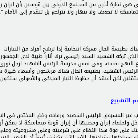
جي هي نظرة أخرى من المجتمع الدولي بين قوسين بأن ايران 
ماسكة لا تضعف ولا تنهار ولا تتراجع بل تتقدم إلى الأمام “.
 بطبيعة الحال معركة انتخابية إذا ترشح أفراد من التيارات
ث الذي تركه الشهيد السيد رئيسي ترك أثاراً طيبة لدى الجمهور
تقترع للنهج نفسه، وفي نفس مدرسة الرئيس الشهيد لرجل ثوري
رئيس الشهيد، بطبيعة الحال هناك مرشحون وأسماء كبيرة 
تقلين لكن أعتقد أن حظوظ التيار المبدئي والأصولي ستكون ال
م التشييع
يب غير المسبوق للرئيس الشهيد ورفاقه وفق المختص في الش
 ولحلفاء إيران ومحبيها أن إيران قوية متماسكة لا يمكن أن
فتاء على قوة هذا النظام على شرعيته وعلى مشروعيته وعلى 
ومبادئها وقيادتها، الأمر الآخر يكشف أيضاً أن الشعب الاير