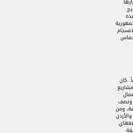
رها
ويج
هذه
جمهورية
انسجام
 حماس
ً كان
مشاريع
عمال
 ونصف
ضة، ومن
والأردن
نغهاي
قة