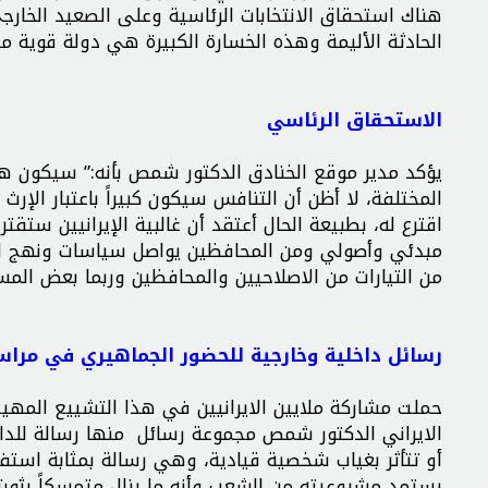
هناك استحقاق الانتخابات الرئاسية وعلى الصعيد الخار
الحادثة الأليمة وهذه الخسارة الكبيرة هي دولة قوية مت
الاستحقاق الرئاسي
يؤكد مدير موقع الخنادق الدكتور شمص بأنه:” سيكون هناك
المختلفة، لا أظن أن التنافس سيكون كبيراً باعتبار الإر
اقترع له، بطبيعة الحال أعتقد أن غالبية الإيرانيين س
مبدئي وأصولي ومن المحافظين يواصل سياسات ونهج ال
من التيارات من الاصلاحيين والمحافظين وربما بعض المس
رسائل داخلية وخارجية للحضور الجماهيري في مراس
حملت مشاركة ملايين الايرانيين في هذا التشييع المه
الايراني الدكتور شمص مجموعة رسائل منها رسالة للداخل
أو تتأثر بغياب شخصية قيادية، وهي رسالة بمثابة است
يستمد مشروعيته من الشعب وأنه ما يزال متمسكاً بثورته 