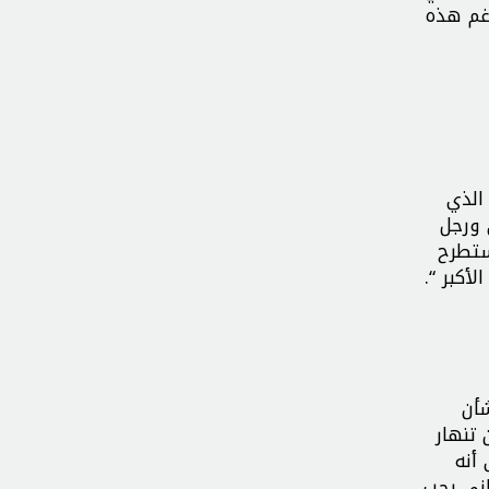
رغم هذه
 الذي
 ورجل
ستطرح
أكبر “.
أن
 تنهار
أنه
اني يحب