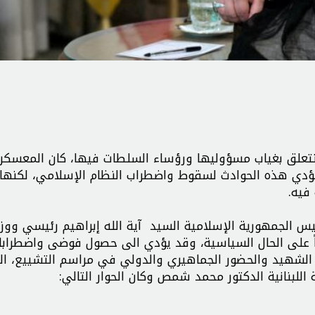
 تتعلق بغياب مسؤوليها ورؤساء السلطات فيها، كان المعسكر 
 تؤدي هذه الحوادث لسقوط واضطراب النظام الإسلامي، لكنها د
فيه.
س الجمهورية الإسلامية السيد آية الله إبراهيم رئيسي ووزي
اً على الحال السياسية، وقد يؤدي الى حصول فوضى واضطرابا
 الشهيد والحضور الجماهيري والدولي في مراسم التشييع، ال
للبنانية الدكتور محمد شمص وكان الحوار التالي: