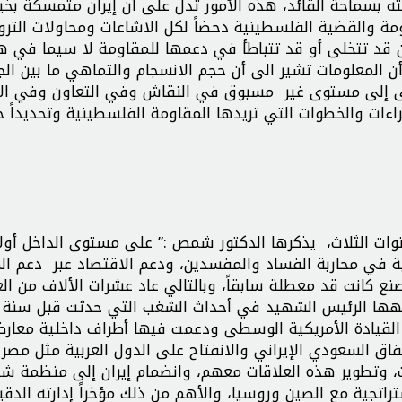
ه بسماحة القائد، هذه الأمور تدل على أن إيران متمسكة بخيا
ة والقضية الفلسطينية دحضاً لكل الاشاعات ومحاولات التر
يران قد تتخلى أو قد تتباطأ في دعمها للمقاومة لا سيما في 
 المعلومات تشير الى أن حجم الانسجام والتماهي ما بين ال
قى إلى مستوى غير مسبوق في النقاش وفي التعاون وفي ال
اءات والخطوات التي تريدها المقاومة الفلسطينية وتحديداً
نوات الثلاث، يذكرها الدكتور شمص :” على مستوى الداخل أولا
ة في محاربة الفساد والمفسدين، ودعم الاقتصاد عبر دعم ال
ع كانت قد معطلة سابقاً، وبالتالي عاد عشرات الألاف من ال
اجهها الرئيس الشهيد في أحداث الشغب التي حدثت قبل سنة
ا القيادة الأمريكية الوسطى ودعمت فيها أطراف داخلية معار
اتفاق السعودي الإيراني والانفتاح على الدول العربية مثل مصر 
، وتطوير هذه العلاقات معهم، وانضمام إيران إلى منظمة ش
تراتجية مع الصين وروسيا، والأهم من ذلك مؤخراً إدارته الدقي