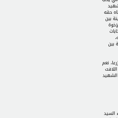
شهيد
اه حقه
نة بين
إخوة
ابات
،
 بين
عا، نعم
اللافت
 الشهيد
 السيد