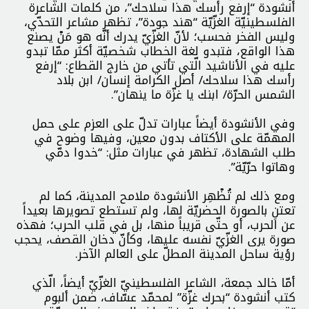
أنشودة “إرفع رأسك هذا سلاحك”، من كلمات الشاعرة
الفلسطينيّة الغزّيّة “هند جودة”، تظهر مشاعر التحدّي،
وليس الفخر فحسب؛ لأنّ الغزّيّ يدرك أنّه هو مَنْ يصنع
هذا الواقع، فتبدو لغة الخطاب شخصيّة أكثر ممّا تبدو
عليه في الأناشيد الّتي تأتي من خارج القطاع: “إرفع
رأسك هذا سلاحك/ أصل الكرامة إنسان/ ابن بلاد
الشمس الحرّة/ ابنك يا غزّة ما ينهان”.
وفي الأنشودة أيضاً عبارات تدلّ على العزم على حمل
المهمّة على الأكتاف بدون معين، وفيها وضوح في
طلب الشهادة، تظهر في عبارات مثل: “خدوا دمّي
وهاتوا حرّيّة”.
ومع ذلك لم تُظْهِر الأنشودة ملامح المدينة، كما لم
تعتنِ بالصورة الحضريّة لها، ولم تستطع تصويرها بعيداً
عن الحرب، أو حتّى قريباً منها، بل في قلب الحرب؛ فهذه
صورة يرى الغزّيّ نفسه عليها، وكأنّ دخان القصف، يحجب
رؤية ساحل المدينة المطلّ على العالم الآخر.
أمّا خالد جمعة، الشاعر الفلسطينيّ الغزّيّ أيضاً، الّذي
كتب أنشودة “بحرك غزّة” لمحمّد عسّاف، ضمن ألبوم