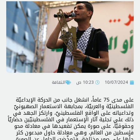
10/07/2024
10:23 ص
الثقافة
على مدى 75 عاماً، انشغل جانب من الحركة الإبداعيّة
الفلسطينيّة والعربيّة، بمجابهة الاستعمار الصهيونيّ
وتداعياته على الواقع الفلسطينيّ، وارتكز الجهد في
ذلك على تجلية آثار الإستعمار في الفلسطينيّين حضاريّاً
وحقوقيّاً، على صورة يمكن تقعيدها في معادلة محو
فلسطين من العالم، وهي معادلة حاول مبدعون كثر
حلّها على صور مختلفة، فتمخّضت الحلول عن الصورة