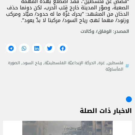
“قصص عن فلسطين”، فقد اضطلع بهذه المهمّة
الصعبة، وصوّر المدينة خارج قلب الحرب، لكن دونما حذف
الدخان من المشهد: “بحرك غزّة ما له حدود/ صيّاد ومركب
وزنود/ مهما تهبّ رياح السود/ مركبنا لا بدّ يعود”.
المصدر: الوفاق/ وكالات
فلسطين
,
غزة
,
الحركة الإبداعيّة الفلسطينيّة
,
رياح السود
,
الصورة
المأساويّة
الاخبار ذات الصلة