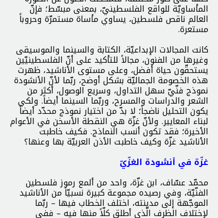
المأساويّة للواقع الفلسطينيّ، بمعنى مبسّط؛ فإنّ
العالم ناقص فلسطين، يساوي مأساة مستمرّة وحروباً
مستعرة.
كانت المجالات الإبداعيّة، الكتابة والسينما والموسيقى
وغيرها من الفنون، مجالاً للتأكيد على أنّ الفلسطينيّين
يستحقّون حياة أفضل، وعلى مستوى الأناشيد، ظهرت
هذه الخصومة الجماليّة بشكل أوضح، ربّما لأنّ الأنشودة
نموذج فنّيّ سهل التداول، وسريع الوصول، أكثر من
الشعر والدراسات والمسرح، وربّما السينما أيضاً. ولكي
يكون التحليل ناضجاً؛ لا بدّ من اختيار نموذج محدّد أيضاً
لبناء المعايير. ولأنّ غزّة هي النقطة الأسخن في الأعوام
الأخيرة؛ فقد تكون أنسب النماذج. فكيف خاطبت
الأناشيد غزّة وكيف خاطبت الأذن العربيّة بها وعنها؟
غزّة في أنشودة الغزّيّ
محمّد عسّاف، ابن غزّة، واحد من ألمع رموز فلسطين
الفنّيّة، وفي رصيده مجموعة كبيرة نسبيّاً من الأناشيد
الموجّهة إلى مدينته، اختلف الخطاب فيها – ربّما
لإختلاف الظرف الّذي أطلق كلّاً منها فيه – ففي