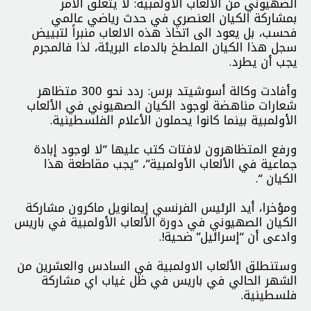
الصهيوني من الألعاب الأولمبية: لا يتعلق الأمر
بمشاركة الكيان العنصري في حدث رياضي عالمي
فحسب، بل يعود الى اتخاذ هذه الالعاب منبراً لتبييض
سجل هذا الكيان الملطخ بالدماء البريئة، لذا فالمجرم
يجب أن يطرد.
وأفادت وكالة أسوشيتد برس: ردد نحو 300 متظاهر
شعارات مناهضة لوجود الکیان الصهيوني في الألعاب
الأولمبية بينما كانوا يحملون الأعلام الفلسطينية.
ورفع المتظاهرون لافتات كتب عليها “لا لوجود إبادة
جماعية في الألعاب الأولمبية”، “يجب مقاطعة هذا
الكيان “.
ومؤخرا، أيد الرئيس الفرنسي إيمانويل ماكرون مشاركة
الكيان الصهيوني في دورة الألعاب الأولمبية في باريس
وادعى أن “إسرائيل” ضحية!.
وستنطلق الألعاب الاولمبية في السادس والعشرين من
الشهر الحالي في باريس في ظل غياب اي مشاركة
فلسطينية.