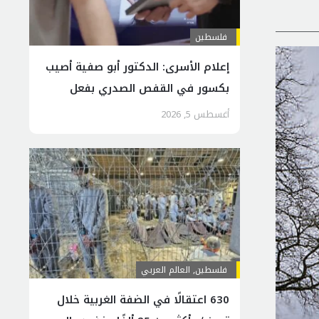
فلسطين
إعلام الأسرى: الدكتور أبو صفية أصيب
بكسور في القفص الصدري بفعل
اعتداءات الاحتلال
أغسطس 5, 2026
فلسطين
,
العالم العربي
630 اعتقالًا في الضفة الغربية خلال