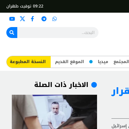
09:22
توقيت طهران
لمجتمع
ميديا
الموقع القديم
​النسخة المطبوعة
الاخبار ذات الصلة
رار
إسرائيل