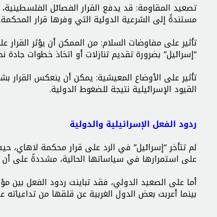
تصعيد المقاومة: قد يدفع القرار الفصائل الفلسطينية، 
مستندةً إلى الشرعية الدولية التي وفرها قرار المحكمة.
تأثير على مفاوضات السلام: من الممكن أن يؤثر القرار 
“إسرائيل” بضرورة تقديم تنازلات أو اتخاذ خطوات جادة نح
تأثير على الأوضاع المعيشية: يمكن أن ينعكس القرار ب
القيود الإسرائيلية نتيجة للضغوط الدولية.
ردود الفعل الإسرائيلية والدولية
لم تتأخر “إسرائيل” في الرد على قرار محكمة لاهاي، حيث 
على استمرارها في سياساتها الحالية، مشددةً على أن 
أما على الصعيد الدولي، فقد تباينت ردود الفعل بين مؤي
بينما أعربت بعض الدول الغربية عن قلقها من تداعياته ع