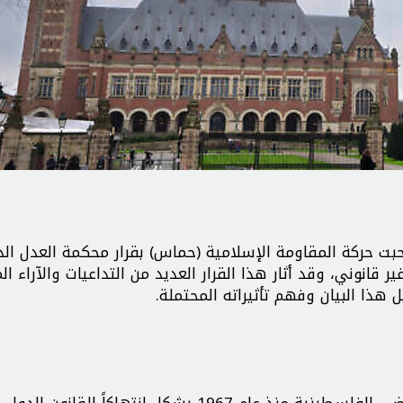
بت حركة المقاومة الإسلامية (حماس) بقرار محكمة العدل الد
انوني، وقد أثار هذا القرار العديد من التداعيات والآراء ال
هذا البيان وفهم تأثيراته المحتملة.
أعلنت محكمة العدل الدولية أن الاحتلال الصهيوني للأراضي الفلسطينية منذ عام 1967 يشكل انتهاكاً ل