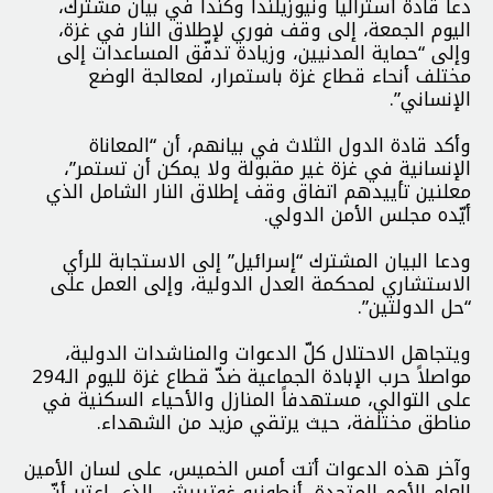
دعا قادة أستراليا ونيوزيلندا وكندا في بيان مشترك،
اليوم الجمعة، إلى وقف فوري لإطلاق النار في غزة،
وإلى “حماية المدنيين، وزيادة تدفّق المساعدات إلى
مختلف أنحاء قطاع غزة باستمرار، لمعالجة الوضع
الإنساني”.
وأكد قادة الدول الثلاث في بيانهم، أن “المعاناة
الإنسانية في غزة غير مقبولة ولا يمكن أن تستمر”،
معلنين تأييدهم اتفاق وقف إطلاق النار الشامل الذي
أيّده مجلس الأمن الدولي.
ودعا البيان المشترك “إسرائيل” إلى الاستجابة للرأي
الاستشاري لمحكمة العدل الدولية، وإلى العمل على
“حل الدولتين”.
ويتجاهل الاحتلال كلّ الدعوات والمناشدات الدولية،
مواصلاً حرب الإبادة الجماعية ضدّ قطاع غزة لليوم الـ294
على التوالي، مستهدفاً المنازل والأحياء السكنية في
مناطق مختلفة، حيث يرتقي مزيد من الشهداء.
وآخر هذه الدعوات أتت أمس الخميس، على لسان الأمين
العام للأمم المتحدة، أنطونيو غوتيريش، الذي اعتبر أنّ