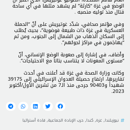
الوضع في غزة “كارثة” لم يشهد مثلها في أي ساحة
قتال منذ توليه منصبه .
وفي مؤتمر صحافي، شدّد غوتيريش على أنّ “الحملة
العسكرية في غزة ذات طبيعة فوضوية”، بحيث يُطلب
إلى السكان الذهاب من الشمال إلى الجنوب، ومن ثم
“يهاجَمون في مراكز لجوئهم”.
وأضاف، في إشارة إلى صعوبة الوضع الإنساني، أنّ
“مستوى المعونات لا يتناسب بتاتاً مع الاحتياجات”.
وكانت وزارة الصحة في غزة قد أعلنت في أحدث
تقاريرها، ارتفاع حصيلة العدوان الإسرائيلي إلى 39175
شهيداً و90403 جرحى منذ الـ7 من تشرين الأول/أكتوبر
2023.
نيوزيلندا
,
غزة
,
كندا
,
حرب الإبادة الجماعية
,
قادة أستراليا