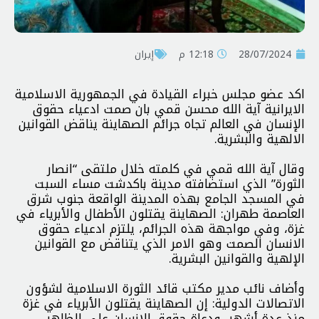
28/07/2024
12:18 م
إيران
اكد عضو مجلس خبراء القيادة في الجمهورية الاسلامية
الايرانية آية الله محسن قمي بان صمت ادعياء حقوق
الإنسان في العالم تجاه جرائم الصهاينة يناقض القوانين
الالهية والبشرية.
وقال آية الله قمي في كلمته خلال ملتقى “انصار
الثورة” الذي استضافته مدينة باكدشت مساء السبت
في المسجد الجامع بهذه المدينة الواقعة جنوب شرق
العاصمة طهران: الصهاينة يقتلون الأطفال والأبرياء في
غزة، وفي مواجهة هذه الجرائم، يلتزم ادعياء حقوق
الانسان الصمت وهو الامر الذي يتناقض مع القوانين
الإلهية والقوانين البشرية.
وأضاف نائب مدير مكتب قائد الثورة الاسلامية لشؤون
الاتصالات الدولية: إن الصهاينة يقتلون الأبرياء في غزة
منذ عدة أشهر، ودعاة حقوق الإنسان على الظاهر