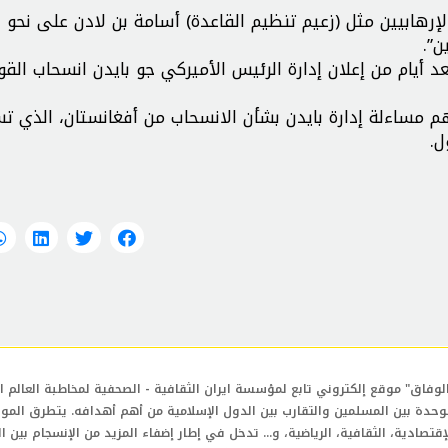
الإرهابيين مثل (زعيم تنظيم القاعدة) أسامة بن لادن على نحو
ن”.
د أيام من إعلان إدارة الرئيس الأميركي جو بايدن انسحاب القو
م مساءلة إدارة بايدن بشأن الانسحاب من أفغانستان، الذي 
لوفاق" موقع إلكتروني تابع لمؤسسة ايران الثقافية - الصحفية لمخاطبة العالم ال
وحدة بين المسلمين والتقارب بين الدول الإسلامية من أهم أهدافه. يتطرق المو
إقتصادية، الثقافية، الرياضية، و... تدخل في إطار إضفاء المزيد من الإنسجام بين ا