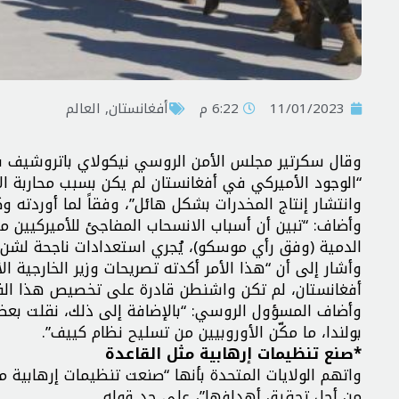
11/01/2023
6:22 م
أفغانستان
,
العالم
وقال سكرتير مجلس الأمن الروسي نيكولاي باتروشيف في
“الوجود الأميركي في أفغانستان لم يكن بسبب محاربة ا
وانتشار إنتاج المخدرات بشكل هائل”، وفقاً لما أوردته وك
وأضاف: “تبين أن أسباب الانسحاب المفاجئ للأميركيين من 
الدمية (وفق رأي موسكو)، يُجري استعدادات ناجحة لشن
وأشار إلى أن “هذا الأمر أكدته تصريحات وزير الخارجية 
أفغانستان، لم تكن واشنطن قادرة على تخصيص هذا القدر 
وأضاف المسؤول الروسي: “بالإضافة إلى ذلك، نقلت بعض
بولندا، ما مكّن الأوروبيين من تسليح نظام كييف”.
*صنع تنظيمات إرهابية مثل القاعدة
واتهم الولايات المتحدة بأنها “صنعت تنظيمات إرهابية م
من أجل تحقيق أهدافها”، على حد قوله.