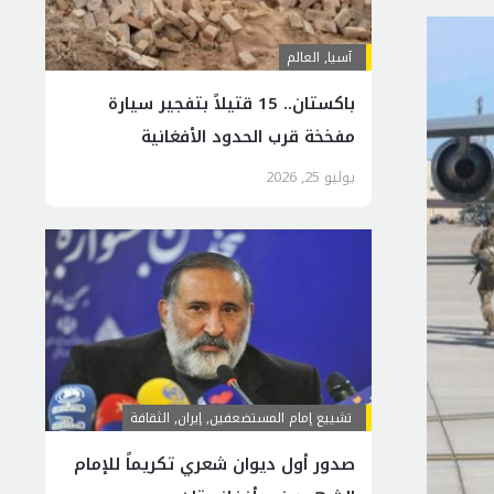
آسیا
,
العالم
باكستان.. 15 قتيلاً بتفجير سيارة
مفخخة قرب الحدود الأفغانية
يوليو 25, 2026
تشييع إمام المستضعفين
,
إيران
,
الثقافة
صدور أول ديوان شعري تكريماً للإمام