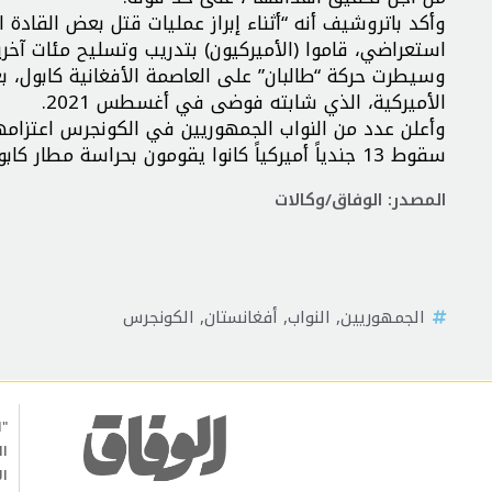
وأكد باتروشيف أنه “أثناء إبراز عمليات قتل بعض القادة 
استعراضي، قاموا (الأميركيون) بتدريب وتسليح مئات آخري
وسيطرت حركة “طالبان” على العاصمة الأفغانية كابول، بع
الأميركية، الذي شابته فوضى في أغسطس 2021.
وأعلن عدد من النواب الجمهوريين في الكونجرس اعتزامه
سقوط 13 جندياً أميركياً كانوا يقومون بحراسة مطار كابول.
المصدر: الوفاق/وكالات
الجمهوريين
,
النواب
,
أفغانستان
,
الكونجرس
"ا
ال
ال