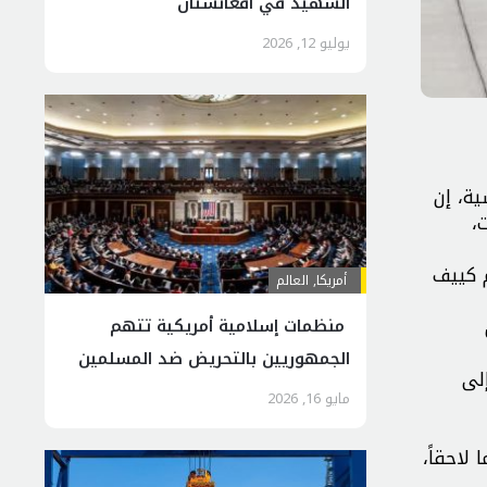
الشهيد في أفغانستان
يوليو 12, 2026
ة، إن
،
م كييف
أمريكا
,
العالم
منظمات إسلامية أمريكية تتهم
الجمهوريين بالتحريض ضد المسلمين
لى
مايو 16, 2026
لاحقاً،