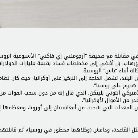
 مقابلة مع صحيفة “أرجومنتي إي فاكتي” الأسبوعية الروسي
لإرهاب، بل أفضى إلى مخططات فساد بقيمة مليارات الدولارات
الة أنباء “تاس” الروسية.
البلاد، تشمل الحاجة إلى التركيز على أوكرانيا، حيث كان نظا
 هجوم على روسيا”.
الأميركي أنتوني بلينكن، الذي قال إنه من دون سحب القوات من
من الأموال لأوكرانيا”.
 المعدات التي سُحبت من أفغانستان إلى أوروبا، ومعظمها إ
ثل القاعدة، وداعش (وكلاهما محظور في روسيا)، ثم قاتلتهما 