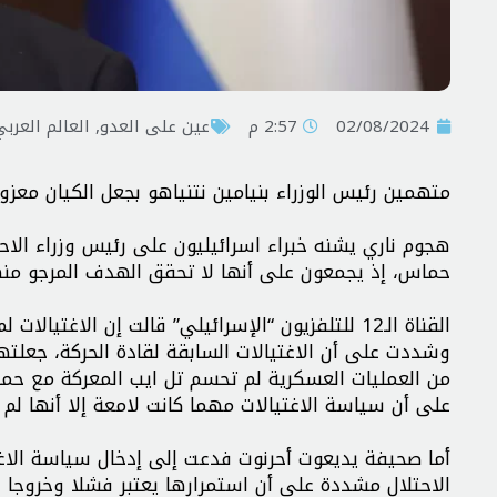
02/08/2024
2:57 م
عين على العدو
,
العالم العرب
متهمين رئيس الوزراء بنيامين نتنياهو بجعل الكيان معزول
هجوم ناري يشنه خبراء اسرائيليون على رئيس وزراء الاح
حماس، إذ يجمعون على أنها لا تحقق الهدف المرجو منه
القناة الـ12 للتلفزيون “الإسرائيلي” قالت إن ا
من العمليات العسكرية لم تحسم تل ايب المعركة مع حما
على أن سياسة الاغتيالات مهما كانت لامعة إلا أنها لم
أما صحيفة يديعوت أحرنوت فدعت إلى إدخال سياسة الاغ
الاحتلال مشددة على أن استمرارها يعتبر فشلا وخروجا 