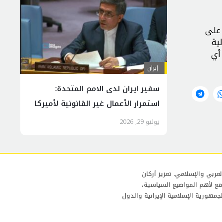
 على
ية
أي
إيران
سفير ايران لدى الامم المتحدة:
استمرار الأعمال غير القانونية لأميركا
وإسرائيل تهديد خطير للسلام والأمن
يوليو 29, 2026
العالميين
عربي والإسلامي. تعزيز أركان
قع لأهم المواضيع السياسية،
لجمهورية الإسلامية الإيرانية والدول