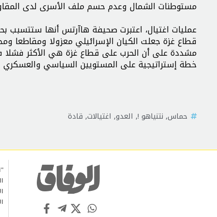
مستوطنات الشمال وعدم حسم ملف الأسرى لدى المقاو
عمليات اغتيال، اعتبرت صحيفة هاآرتس أنها ستتسبب بحر
قطاع غزة جعلت الكيان الإسرائيلي معزولا ومقاطعا وم
مشددة على أن الحرب على قطاع غزة هي الأكثر فشلا ف
خطة إستراتيجية على المستويين السياسي والعسكري س
حماس
,
نتنياهو !
,
العدو
,
اغتيالات
,
قادة
"ا
ال
ال
ال