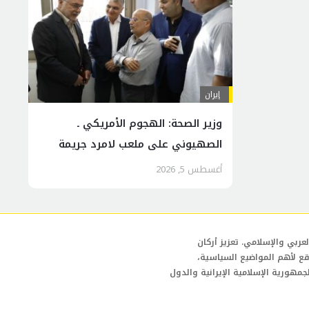
إيران
وزير الصحة: الهجوم الأمريكي ـ
الصهيوني على ملعب لامرد جريمة
سافرة بحق المدنيين العزل
أغسطس 5, 2026
عربي والإسلامي. تعزيز أركان
قع لأهم المواضيع السياسية،
لجمهورية الإسلامية الإيرانية والدول