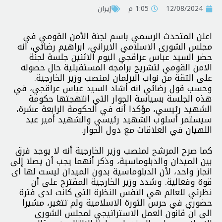
12/08/2024
1:05 م
إيران
اعلن المتحدث الرسمي باسم لجنة الأمن القومي في
مجلس الشورى الاسلامي الايراني، ابراهيم رضائي، انه
حضر السيد عباس عراقجي اليوم الاثنين جلسة لجنة
الامن القومي لتشريح برامجه المستقبلية حال حصوله
على الثقة من نواب البرلمان لمنصب وزير الخارجية.
وحسب قول رضائي انه أشاد السيد عباس عراقجي، في
هذه الجلسة بسياسة الجوار التي انتهجتها حكومة
الشهيد رئيسي، مؤكدا أنه في الحكومة الرابعة عشرة،
سيستمر أسلوب الشهيد رئيسي والشهيد أمير عبد
اللهيان في العلاقات مع دول الجوار.
كما صرح المرشح لمنصب وزير الخارجية أنه لا يوجد فرق
بين الميدان والدبلوماسية، وذكر أنهما يجب أن يصلا إلى
انجاز واحد، لأن الدبلوماسية بدون الميدان ليست لها اى
قوة وفعالية. وشدد وزير الخارجية المقترح على أن
نظرتي للعالم هي النفس النظرة التى كانت لدى فترة
حضوري في حرس الثورة الاسلامية ولم تتغير، مشيرا
الى ان قانون العمل الاستراتيجي لمجلس الشورى