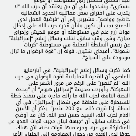
عسكري”. وشددوا على أن من يعتقد أن حزب الله “لا
يتدرب على اختراق بعض مقاتليه الحدود الشمالية
خاطئ وواهم”، مشيرين إلى أن “فرضية العمل لدى
الجميع يجب أن تكون بشأن قدرة حزب الله على إدخال
قوات زرع علم في مستوطنة أو موقع للجيش وإحراق
مبان”. وفي وقتٍ سابق، نقلت وسائل إعلام “إسرائيلية”
عن رئيس السلطة المحلية في مستوطنة “كريات
شمونة”، أفيحاي شتيرن، قوله إن “قوة الرضوان ما تزال
موجودة على السياج”.
كما ذكرت وسائل إعلام “إسرائيلية”، في أيار/مايو
الماضي، أن القدرة العملياتية لقوة الرضوان في حزب
الله “لم تتضرر” على الرغم من مرور أشهر على
المعركة”. وأوردت صحيفة “إسرائيل هيوم” أن “وحدة
النخبة التابعة لحزب الله ما زالت قادرة على تنفيذ خطة
للسيطرة على منطقة في شمال “إسرائيل”، في أي
لحظة، إذا قررت ذلك، مع 200 عنصر”. يذكر أن الأمين
العام لحزب الله، السيد حسن نصر الله، كان قد أوضح،
في خطاب سابق، أن “جبهة لبنان حجبت قوات العدو عن
المشاركة في غزة، وجزء منها قوات نخبة، لأن هناك
خوفا لدى العدو من دخول المقاومة إلى الجليل، الأمر