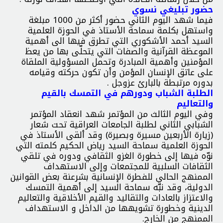
حضور تبليغي نسوي
فيما شهد اليوم الثاني حضور أكثر من 1000 مبلغة
واستهل بكلمة سماحة الأستاذ في الحوزة العلمية
السيد أحمد الأشكوري التي تطرق فيها الى أهمية
الموعظة القرآنية والصفات التي يتحلّى بها من يعظ
المؤمنين وأهمية المبادرة وتحمل المسؤولية الملقاة
على عاتق الإنسان المؤمن وأن تكون حركته وقيامه
بدوره مرتبطة بالبارئ عزوجل .
الطلبة الشباب ودورهم في التمسك بالقيم
والتعاليم
وفي اليوم الثالث من المؤتمر شهد انعقاد المؤتمر
الشبابي الثاني لطلبة الجامعات العراقية تحت شعار
(زيارة الأربعين مسيرة وبصيرة) وقد ألقى الأستاذ في
الحوزة العلمية سماحة السيد رياض الحكيم كلمته التي
نوّه فيها إلى خطورة الغزو الثقافي ودوره في تلقي
الثقافات السلبية للمجتمعات وإلى الاستهداف
الممنهج الحالي للفطرة الإنسانية بشرعنة بعض القوانين
الدولية، وقد نبّه سماحة السيد إلى أهمية التمسك
والاعتزاز بالعادات والتقاليد والقيم الأخلاقية والتعاليم
الدينية وخطورة تشويهها من الداخل و الاستهداف
الممنهج من الخارج.