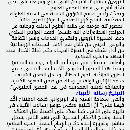
الأربعين بمشاركة أكثر من ألفَي مبلّغ ومبلّغة على مدى
ثلاثة أيام على قاعة المجمع العلوي.
وتحدّث رئيس قسم الشؤون الدينية في العتبة العلويّة
المقدّسة الشيخ كرار الخفاجي للمركز الخبري قائلاً:
“بحضور ثلة مؤمنة من طلبة العلوم الدينية وبرعاية من
المراجع العظام(أدام الله ظلهم) انعقد المؤتمر السنوي
دعمًا لمسيرة الأربعين ولتقديم الخدمات ونشر الثقافة
والوعي الديني من خلال نشر آلاف المحطات الإرشادية
من أول نقطة في البصرة الفيحاء حتى قبلة الأحرار سيد
الشهداء (عليه السلام).
وأضاف: و تنتشر في عتبة أمير المؤمنين(عليه السلام)
وسط هذا الحضور المليوني آلاف المحطات في جميع
الطرق المؤدّية للحرم المطهّر وداخل الصحن الشريف
خدمة للزائرين الوافدين وذلك من ضمن الجهود الكبيرة
والمباركة للعتبة المقدسة في هذا الحضور المليوني”.
التبليغ رسالة الأنبياء
وألقى سماحة الشيخ باقر الإيرواني كلمة الافتتاح أكّد
فيها على:” أنّ التبليغ يعكس جوهر رسالات الأنبياء في
تأثيره على الناس، كما شدّد على أهمية نقل العقائد
الحقة وشرح الأحكام الشرعية التي تهم الناس بشكل
مباشر، وضرورة إحياء ذكرى الإمام الحسين (عليه السلام)
من خلال رسالته الخالدة التي أوضحتها أهداف ثورته”.