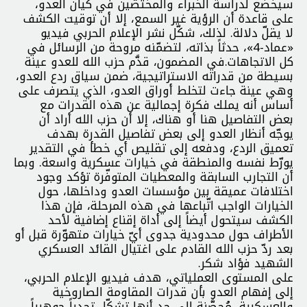
سيخضع لدراسة الخبراء والمختصّين في كيان العدو،
على قاعدة أن الرؤية غير السمع، إلا أن توقيت الكشف
لا يقلّ دلالة. لذلك، شكّل نشر الإعلام الحربي فيديو
«عماد-4»، حدثاً بذاته، لتضمّنه مروحة من الرسائل في
كل الاتجاهات.في المضمون، قدَّم حزب الله للعدو عينة
بسيطة من قدراته الاستراتيجية، ضمن سياق ردع العدو،
وهي عينة جاءت لتخلط أوراق العدو، الذي يتصرف على
أساس أنه يملك فكرة إجمالية عن هذه القدرات مع
بعض التفاصيل هنا أو هناك، إلا أن حزب الله أراد أن
يوجّه أنظار العدو إلى بعض تفاصيل القدرة بهدف
تعميق الردع، ودفعه إلى تقليص أي خطأ في التقدير
يورّط نفسه والمنطقة في خيارات عسكرية واسعة. وبما
أن التجارب السابقة والمعطيات المتوفّرة تؤكد وجود
اختلافات عميقة بين مؤسسات العدو وداخلها، حول
الخيارات الواجب اتّباعها في هذه المرحلة، فإن هذا
الكشف سيتحول أيضاً إلى أداة إقناع إضافية لأحد
الأطراف حول محدودية جدوى أيّ خيارات متهوّرة قبل أو
بعد ردّ حزب الله القادم على اغتيال القائد العسكري
الشهيد فؤاد شكر.
على المستوى العملياتي، هدف فيديو الإعلام الحربي،
إلى إفهام العدو بأن قدرات المقاومة الصاروخية
والعسكرية، مُحصَّنة إلى حد أنها تشكّل تحدياً جوهرياً