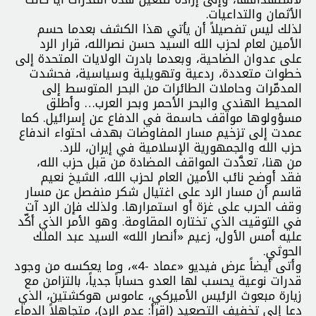
الأثمان والتداعيات.
لذلك ليس تفصيلاً أن يأتي هذا الكشف بعدما حسم
الأمين لعام لحزب الله السيد حسن نصرالله، قرار الرد
على عدوان الضاحية، وبعدما بادرت الولايات المتحدة إلى
خطوات متعددة، ردعية وتهويلية وسياسية، فحشدت
المدمّرات وحاملات الطائرات من البحر المتوسط إلى
المحيط الهندي والبحر الأحمر وبحر العرب… وأطلق
مسؤولوها مواقف حاسمة في الدفاع عن إسرائيل. كما
عمدت إلى تزخيم مسار المفاوضات بهدف احتواء اندفاع
حزب الله والجمهورية الإسلامية في إيران، للرد.
من هنا، تعدَّدت المواقف المضادة من قبل حزب الله،
فقد أوضح نائب الأمين العام لحزب الله، الشيخ نعيم
قاسم أن مسار الرد على اغتيال شكر منفصل عن مسار
وقف الحرب على غزة أو استمرارها. ولذلك فإن الرد آت
في التوقيت الذي تختاره المقاومة. وهو الأمر الذي أكّد
عليه أمس الأول، زعيم «أنصار الله» السيد عبد الملك
الحوثي.
وأتى أيضاً عرض فيديو «عماد -4»، وما يعكسه من وجود
قدرات نوعية يحسب لها العدو حساباً جدياً، بالتزامن مع
زيارة مبعوث الرئيس الأميركي، عاموس هوكشتين، الذي
دعا إلى تخفيف التصعيد (اقرأ: عدم الرد)، متجاهلاً الدماء