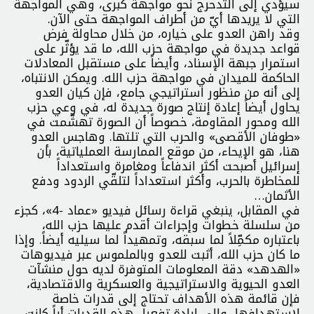
سيؤدي إلى التدحرج نحو مواجهة كبرى، وهي المواجهة
التي لا يريدها أيّ من أطراف المواجهة حتى الآن.
وقد راهن العدو على خياره، من خلال محاولة فرض
قواعد جديدة في مواجهة حزب الله، ما قد يؤثّر على
استمرار جبهة الإسناد، وأيضاً على مستقبل المعادلات
الحاكمة للميدان في مواجهة حزب الله. ويمكن الانتباه،
إلى أنه من منظور استراتيجي جامع، فإن كيان العدو
يحاول أيضاً إعادة إنتاج صورة جديدة له، في وعي حزب
الله ومحور المقاومة، خصوصاً أن الصورة تهشّمت في
«طوفان الأقصى» والحرب التي تلتها. وهاجس العدو
هنا، هو الإيحاء، من موقع الممارسة العملياتية، بأن
إسرائيل أصبحت أكثر اندفاعاً ومغامرة واستعداداً
للمخاطرة بالحرب، وأكثر استعداداً لتلقّي الردود ودفع
الأثمان…
في المقابل، ينبغي قراءة رسائل فيديو «عماد -4»، كجزء
من سلسلة خطوات وإجراءات أقدم عليها حزب الله،
باعتباره مكمِّلاً لما سبقه، وتمهيداً لما سيليه أيضاً. وإذا
ما كان حزب الله، أثبت للعدو وبالملموس عبر فيديوهات
«الهدهد» دقة المعلومات المتوفرة لديه حول منشآت
العدو الحيوية والاستراتيجية والعسكرية والاقتصادية،
فإن قائمة هذه الأهداف تحتاج إلى قدرات خاصة
لاستهدافها، وإلى إرادة تفعيل هذه القدرات أياً كانت