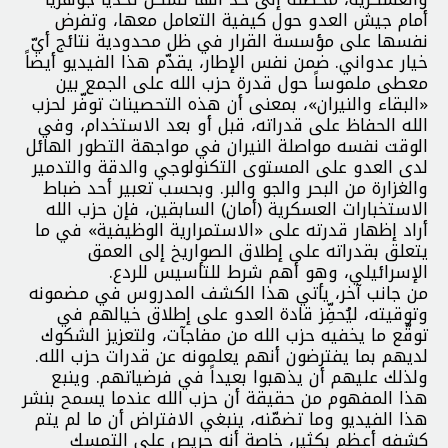
أمام جيش العدو حول كيفية التعامل معها، وتفرض
نفسها على مؤسسة القرار في ظل محدودية نتائج أيّ
خيار عدواني. ضمن نفس الإطار، يقدّم هذا الفيديو أيضاً
معطى ملموساً حول قدرة حزب الله على الجمع بين
«البقاء والنيران»، بمعنى أن هذه التحصينات توفّر لحزب
الله الحفاظ على قدراته، قبل أو بعد الاستخدام، وفي
الوقت نفسه مواصلة النيران في مواجهة التطور الهائل
لدى العدو على المستوى التكنولوجي والدقة والتدمير
والغزارة من البحر والجو والبر. وبحسب تعبير أحد ضباط
الاستخبارات العسكرية (أمان) السابقين، فإن حزب الله
أراد إظهار قدرته على «الاستمرارية الوظيفية» في ما
يتعلق بقدراته على إطلاق الصواريخ إلى العمق
الإسرائيلي، وهو أهم شرط للتأسيس للردع.
من جانب آخر، يأتي هذا الكشف المدروس في مضمونه
وتوقيته، ليُحفِّز قادة العدو على إطلاق خيالهم في
توقّع ما يخفيه حزب الله من مفاجآت، ولتعزيز الشكوك
لديهم بما يفترضون أنهم يعلمونه عن قدرات حزب الله.
ولذلك عليهم أن يذهبوا بعيداً في فرضياتهم. وينبع
هذا المفهوم من حقيقة أن حزب الله عندما يسمح بنشر
هذا الفيديو وما تضمّنه، ينبغي الافتراض أن ما لم يتم
كشفه أعظم بكثير، خاصة أنه حريص على التمسك