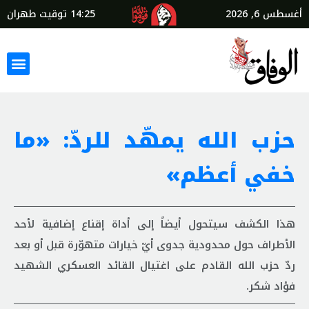
أغسطس 6, 2026
14:25
توقيت طهران
حزب الله يمهّد للردّ: «ما
خفي أعظم»
هذا الكشف سيتحول أيضاً إلى أداة إقناع إضافية لأحد
الأطراف حول محدودية جدوى أيّ خيارات متهوّرة قبل أو بعد
ردّ حزب الله القادم على اغتيال القائد العسكري الشهيد
فؤاد شكر.