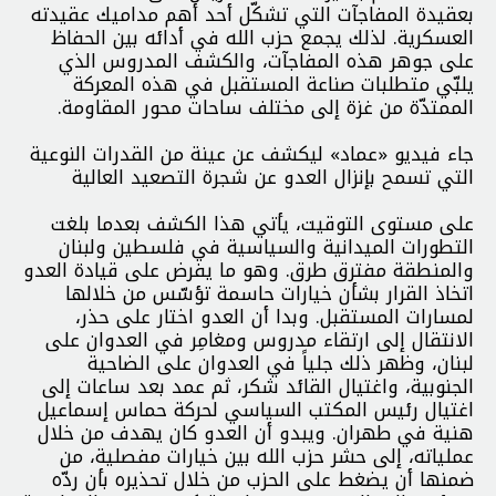
بعقيدة المفاجآت التي تشكّل أحد أهم مداميك عقيدته
العسكرية. لذلك يجمع حزب الله في أدائه بين الحفاظ
على جوهر هذه المفاجآت، والكشف المدروس الذي
يلبّي متطلبات صناعة المستقبل في هذه المعركة
الممتدّة من غزة إلى مختلف ساحات محور المقاومة.
جاء فيديو «عماد» ليكشف عن عينة من القدرات النوعية
التي تسمح بإنزال العدو عن شجرة التصعيد العالية
على مستوى التوقيت، يأتي هذا الكشف بعدما بلغت
التطورات الميدانية والسياسية في فلسطين ولبنان
والمنطقة مفترق طرق. وهو ما يفرض على قيادة العدو
اتخاذ القرار بشأن خيارات حاسمة تؤسّس من خلالها
لمسارات المستقبل. وبدا أن العدو اختار على حذر،
الانتقال إلى ارتقاء مدروس ومغامِر في العدوان على
لبنان، وظهر ذلك جلياً في العدوان على الضاحية
الجنوبية، واغتيال القائد شكر، ثم عمد بعد ساعات إلى
اغتيال رئيس المكتب السياسي لحركة حماس إسماعيل
هنية في طهران. ويبدو أن العدو كان يهدف من خلال
عملياته، إلى حشر حزب الله بين خيارات مفصلية، من
ضمنها أن يضغط على الحزب من خلال تحذيره بأن ردّه