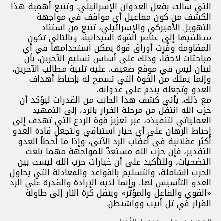
التي سالت بفعل العدوان الإسرائيلي. وتنبع أهمية هذا
الكشف من كون مفاعيل أي مواقف في مواجهة
التهويل الأميركي والإسرائيلي، تنبع من استناد
مطلقيها إلى عناصر القوة الميدانية. وبالتالي تكون
المقاومة وفّرت أوراق قوة يمكن استخدامها في أي
مباحثات لاحقاً، وذلك على أساس تسليم الآخرين، بأن
لبنان ليس في موقع ضعيف، عليه تلبية مطالب الآخرين،
وإنما يملك من القوة التي تسمح له بإحباط أهداف
العدو وتجعله يندم على عدوانه.
مع ذلك، يأتي كشف هذا الجانب من القدرات ليؤكد أن
حزب الله انتقل من مرحلة القرار بالرد، إلى التمهيد
العملياتي لتنفيذه، عبر تعزيز قوة الردع التي تهدف إلى
إحباط الرهان على أي خيار استباقي ولتجعل قادة العدو
أكثر عقلانية في أعقاب الرد الآتي، وإذا ما أخطأ العدو
التقدير، فإن حزب الله مستعدّ للمواجهة مهما بلغت
التضحيات، وللتأكيد على أن خيارات حزب الله ليست بين
الحرب الشاملة، والتسليم بالقواعد والمعادلة التي يحاول
العدو التأسيس لها، وإنما لديه الإرادة والقدرة على الرد
«القوي والفاعل والمؤثّر» وينقل كرة النار إلى طاولة
القرار في تل أبيب وواشنطن.