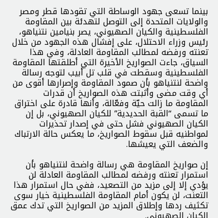
بينما تسعى جهود الوساطة التي تقودها قطر ومصر
والولايات المتحدة إلى التوصل لتهدئة بين المقاومة
الفلسطينية والكيان الصهيوني، يصر بنيامين نتنياهو،
رئيس وزراء الاحتلال، على إفشال هذه الجهود من خلال
تعنته ورفضه لمطالب المقاومة العادلة، وفي هذا
السياق، جاءت الصواريخ الأخيرة التي أطلقتها المقاومة
الفلسطينية وسقطت في قلب تل أبيب لتوجه رسالة
واضحة لنتنياهو بأن صمود المقاومة وإصرارها أقوى من
أي وقت مضى وأثبتت هذه الصواريخ أن قدرات
المقاومة ما زالت حيّة وفعّالة، وأنها قادرة على اختراق
ما تسمى “القبة الحديدية” للكيان الصهيوني، بل إن
الكيان الصهيوني فشل حتى في إصدار تحذيرات
لمواطنيه قبل سقوط الصواريخ، ما يعكس حالة الارتباك
والضعف التي يعيشها.
إن صواريخ المقاومة هي رسالة واضحة لنتنياهو بأن
استمرار تعنته ورفضه لمطالب المقاومة العادلة لن
يؤدي إلا إلى مزيد من التصعيد، ففي حال استمرار هذا
التعنت، لن يكون أمام المقاومة الفلسطينية خيار سوى
تكثيف ردها وإطلاق المزيد من الصواريخ التي تدك عمق
الكيان الصهيوني.