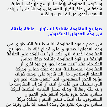
وستبقى المقاومة، بإيمانها الراسخ وإرادتها الصلبة،
شوكة في حلق الكيان الصهيوني، ودليلاً على أن إرادة
الشعوب أقوى من آلة الحرب والظلم.
صواريخ المقاومة وقيادة السنوار… علاقة وثيقة
في وجه العدوان الصهيوني
في خضم صمود المقاومة الفلسطينية الأسطوري في
وجه العدوان الصهيوني على قطاع غزة، جاءت صواريخ
المقاومة الأخيرة التي دكت تل أبيب لتؤكد على العلاقة
الوثيقة بين قوة المقاومة وقيادة حركة حماس
الحكيمة، فقد أثبتت هذه الصواريخ مرة أخرى أن
المقاومة الفلسطينية، بقيادة حركة حماس وحركة
الجهاد الإسلامي، ما زالت قادرة على توجيه ضربات
مؤثرة للعدو الصهيوني، لقد أظهرت هذه الصواريخ
التي سقطت في قلب تل أبيب أن قدرات المقاومة ما
زالت حيّة وفعّالة، وذلك بفضل القيادة الحكيمة لحركة
حماس، فبعد مرور عشرة أشهر على العدوان
الصهيوني، جاء انتخاب يحيى السنوار لقيادة حركة
حماس في غزة ليعزز من وحدة الصف الداخلي ويزيد من