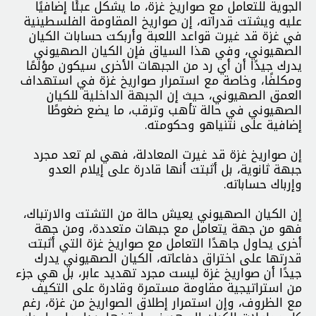
الجوية للتعامل مع صواريخ غزة، ما يشكل عبئًا إضافيًا
عليه ويشتت قدراته، إن صواريخ المقاومة الفلسطينية
في غزة قد غيرت قواعد اللعبة وأربكت حسابات الكيان
الصهيوني، وفي هذا السياق فإن الكيان الصهيوني
يدرك جيدًا أن أي رد من الجبهات الأخرى سيكون مؤلمًا
ومكلفًا، وخاصة مع استمرار صواريخ غزة في استهداف
العمق الصهيوني، حيث إن الجبهة الداخلية للكيان
الصهيوني في حالة تأهب وترقب، ما يضع ضغوطًا
إضافية على نتنياهو وحكومته.
إن صواريخ غزة قد غيرت المعادلة، فهي لم تعد مجرد
جبهة ثانوية، بل أثبتت أنها قادرة على إيلام العدو
وإرباك حساباته.
إن الكيان الصهيوني يعيش حالة من التشتت والارتباك،
فهو من جهة يتعامل مع جبهات متعددة، ومن جهة
أخرى يحاول جاهدًا التعامل مع صواريخ غزة التي أثبتت
قدرتها على اختراق دفاعاته، الكيان الصهيوني يدرك
جيدًا أن صواريخ غزة ليست مجرد تهديد عابر، بل هي جزء
من استراتيجية مقاومة مستمرة وقادرة على التكيف
مع الظروف، وإن استمرار إطلاق الصواريخ من غزة، رغم