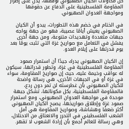
كل محاولات الكيان الصهيوني لوقفها، يدل على إصرار
المقاومة الفلسطينية على الدفاع عن حقوقها
ومواجهة العدوان الصهيوني.
في الختام في خضم هذه التطورات، يبدو أن الكيان
الصهيوني يعيش أيامًا عصيبة، فهو من جهة يواجه
جبهات متعددة وتهديدات متنوعة، ومن جهة أخرى
يفشل في التعامل مع صواريخ غزة التي تثبت يومًا بعد
يوم قدرتها على إيلام العدو.
إن الكيان الصهيوني يدرك جيدًا أن استمرار صمود
المقاومة الفلسطينية في غزة، وتطور قدراتها، سيكون
له عواقب وخيمة عليه، حيث إن صواريخ المقاومة، سواء
في غزة أو في الجبهات الأخرى، هي رسالة واضحة
للكيان الصهيوني بأن غطرسته لن تمر دون ردع،
فالمقاومة الفلسطينية، بكل مكوناتها، تشكل جبهة
موحدة في مواجهة العدوان الصهيوني، ومع استمرار
صمود غزة وإطلاق صواريخها، يصبح الكيان الصهيوني
أكثر ضعفًا وهشاشة، وصواريخ المقاومة هي أمل
الشعب الفلسطيني في التحرر والانعتاق من الاحتلال،
وهي رسالة للعالم أجمع بأن إرادة الشعوب لا تقهر.