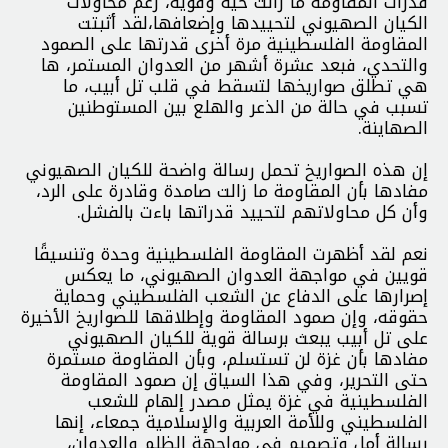
قدرات المقاومة ما زالت حيّة وقوية، رغم محاولات
الكيان الصهيوني لتحييدها وإضعافها،لقد أثبتت
المقاومة الفلسطينية مرة أخرى قدرتها على الصمود
والتحدي، فبعد عشرة أشهر من العدوان المستمر، ها
هي تطلق صواريخها لتسقط في قلب تل أبيب، ما
تسبب في حالة من الذعر والهلع بين المستوطنين
الصهاينة.
إن هذه الصواريخ تحمل رسالة واضحة للكيان الصهيوني
مفادها بأن المقاومة ما زالت صامدة وقادرة على الرد،
وأن كل محاولاتهم لتحييد قدراتها باءت بالفشل.
نعم لقد أظهرت المقاومة الفلسطينية وحدة وتنسيقًا
قويين في مواجهة العدوان الصهيوني، ما يعكس
إصرارها على الدفاع عن الشعب الفلسطيني وحماية
حقوقه، وإن صمود المقاومة وإطلاقها للصواريخ الأخيرة
على تل أبيب يبعث برسالة قوية للكيان الصهيوني
مفادها بأن غزة لن تستسلم، وبأن المقاومة مستمرة
حتى التحرير، وفي هذا السياق إن صمود المقاومة
الفلسطينية في غزة يمثل مصدر إلهام للشعب
الفلسطيني وللأمة العربية والإسلامية جمعاء، إنها
رسالة أمل وتصميم في مواجهة الظلم والعدوان،