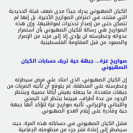
الكيان الصهيوني يدرك جيدًا مدى ضعف قبتة الحديدية
التي فشلت في اعتراض الصواريخ الأخيرة، بل إنها لم
تتمكن حتى من إصدار تحذيرات لمواطنيها، وإن هذه
الصواريخ هي رسالة للكيان الصهيوني بأن استمرار
عدوانه وغطرسته لن يؤدي إلا إلى مزيد من الإصرار
والصمود من قبل المقاومة الفلسطينية.
صواريخ غزة… جبهة حية تربك حسابات الكيان
الصهيوني
إن الكيان الصهيوني، الذي اعتاد على فرض سيطرته
وغطرسته على المنطقة، لم يتوقع أن تأتيه الضربات من
جبهات متعددة، ما يجعله يعيش أيامًا عصيبة وينتظر
الردود من عدة أطراف، فبينما ينتظر الرد اليمني
واللبناني والإيراني، تأتيه صواريخ غزة لتؤكد أنها جبهة
حية وقادرة على إيلام العدو الصهيوني.
فشل الكيان الصهيوني في حساباته هذه المرة، حيث
سيضطر إلى إعادة نشر جزء من منظومته الدفاعية