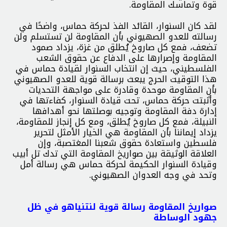
قوة وتماسك المقاومة.
لقد كان السنوار، القائد الفذ لحركة حماس، واضحًا في
رسالته للعدو الصهيوني بأن المقاومة لن تستسلم ولن
تضعف، فمع كل صاروخ يُطلق من غزة، يزداد صمود
المقاومة وإصرارها على الدفاع عن حقوق الشعب
الفلسطيني، حيث إن انتخاب السنوار لقيادة حماس في
هذا التوقيت الحرج يبعث برسالة قوية للعدو الصهيوني
بأن المقاومة موحدة وقادرة على مواجهة التحديات
وأثبتت حركة حماس، تحت قيادة السنوار، كفاءتها في
إدارة دفة المقاومة وتوجيه بوصلتها نحو أهدافها
النبيلة، فمع كل صاروخ يُطلق، ومع كل إنجاز للمقاومة،
يزداد إيماننا بأن المقاومة هي الخيار الأمثل لتحرير
فلسطين واستعادة حقوق شعبنا المغتصبة، وإن
العلاقة الوثيقة بين صواريخ المقاومة التي تدك تل أبيب
وقيادة السنوار الحكيمة لحركة حماس هي رسالة أمل
وتحد في وجه العدوان الصهيوني.
صواريخ المقاومة رسالة قوية لنتنياهو في ظل
جهود الوساطة