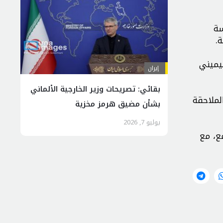
سة
.
يميني
إيران
بقائي: تصريحات وزير الخارجية الألماني
لملاحقة
بشأن مضيق هرمز مخزية
يوليو 7, 2026
ع، مع