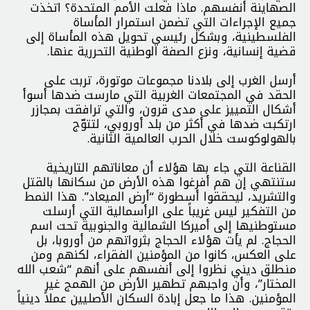
الصهاينة أنفسهم. ماذا فعلت الأمم المتحدة؟ اتخذت
جميع الإجراءات التي تضمن استمرار المأساة
الفلسطينية، وبشكل رئيسي تحويل هذه المأساة إلى
قضية إنسانية، ونزع الصفة الوطنية التحررية عنها.
أرسل الغرب إلى بلادنا مجموعات موتورة، تربت على
الحقد في المجتمعات الغربية التي مارست ضدها أسوأ
أشكال التمييز على مدى قرون، والتي ترافقت بمجازر
ارتكبت ضدها في أكثر من بلد أوروبي، لتتوّج
بالهولوكوست خلال الحرب العالمية الثانية.
القناعة التي جاء بها هؤلاء أن معاناتهم التاريخية
ستنتهي إن هم أفرغوا هذه الأرض من سكانها بالقتل
والتشريد، ليحققوا أسطورة “أرض الميعاد”. هذا النمط
من التفكير ليس غريباً على الرأسمالية التي أرسلت
مستوطنيها إلى أميركا الشمالية والجنوبية تحت اسم
الحجاج. لم يأت هؤلاء الحجاج بثرواتهم من أوروبا، بل
على العكس، كانوا من المؤمنين الفقراء، لكنهم ومن
منطلق ديني نظروا إلى أنفسهم على أنهم “شعب الله
المختار”، وأن واجبهم تطهير الأرض من الهمج غير
المؤمنين. هذا ما جعل إبادة السكان الأصليين عملاً دينياً