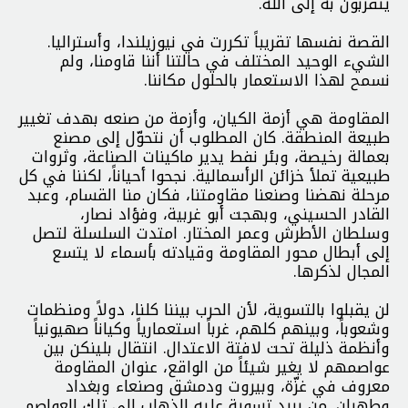
يتقربون به إلى الله.
القصة نفسها تقريباً تكررت في نيوزيلندا، وأستراليا.
الشيء الوحيد المختلف في حالتنا أننا قاومنا، ولم
نسمح لهذا الاستعمار بالحلول مكاننا.
المقاومة هي أزمة الكيان، وأزمة من صنعه بهدف تغيير
طبيعة المنطقة. كان المطلوب أن نتحوّل إلى مصنع
بعمالة رخيصة، وبئر نفط يدير ماكينات الصناعة، وثروات
طبيعية تملأ خزائن الرأسمالية. نجحوا أحياناً، لكننا في كل
مرحلة نهضنا وصنعنا مقاومتنا، فكان منا القسام، وعبد
القادر الحسيني، وبهجت أبو غربية، وفؤاد نصار،
وسلطان الأطرش وعمر المختار. امتدت السلسلة لتصل
إلى أبطال محور المقاومة وقيادته بأسماء لا يتسع
المجال لذكرها.
لن يقبلوا بالتسوية، لأن الحرب بيننا كلنا، دولاً ومنظمات
وشعوباً، وبينهم كلهم، غرباً استعمارياً وكياناً صهيونياً
وأنظمة ذليلة تحت لافتة الاعتدال. انتقال بلينكن بين
عواصمهم لا يغير شيئاً من الواقع، عنوان المقاومة
معروف في غزّة، وبيروت ودمشق وصنعاء وبغداد
وطهران. من يريد تسوية عليه الذهاب إلى تلك العواصم