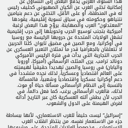
هذا السلوك الغربي يدفع البعض إلى التساؤل عن
إمكانية تخلي الغرب عن الكيان الصهيوني كحليف رئيس
له في المنطقة، أو على الأقل، التخلي عن دعم بنيامين
نتنياهو وحكومته في سياق تسوية إقليمية، يقودها
“المعتدلون” العرب والصهاينة. يروّج هذا البعض لرغبة
أميركية بتجنب توسيع الحرب وتحويلها إلى حرب إقليمية
تشغل الولايات المتحدة عن حروبها الرئيسة مع روسيا
في أوكرانيا، ومع الصين في مضيق تايوان. كلتا الحربين
لا تتعلقان بالجغرافيا قدر ما تمثلان التعبير العسكري عن
الحرب التجارية التي بدأت في فترة الرئيس الأميركي
دونالد ترامب. يرى المثلث الرأسمالي (أميركا، أوروبا
واليابان) في روسيا والصين تهديداً حقيقياً لهيمنته
على العالم اقتصادياً وعسكرياً، لذلك نجده متشدداً في
دعم أوكرانيا عسكرياً واقتصادياً وشعبياً، فالمسألة
بالنسبة إلى النظام الرأسمالي مسألة حياة أو موت.
لذلك، فالغرب الرأسمالي يرغب، كما فعل دائماً، في
الحرب لأن بطش آلته العسكرية كان عبر التاريخ أداته
لفرض الهيمنة على الدول والشعوب.
“إسرائيل” ليست حليفاً للغرب الاستعماري، لأنها ببساطة
جزء من الاستعمار نفسه. من ينتظر انقلاب الغرب
الاستعماري، وخصوصاً الولايات المتحدة، على مشروعها