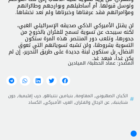
وتوسل قبولها. أم أساطيلهم وبوارجهم وطائراتهم
ومؤامراتهم فقد عرفناها وخبرناها ولم نعد نخشاها.
لن يقتل الأميركي الذكي صديقه الإسرائيلي الغبي،
لكنه سيبحث عن تسوية تسمح للفئران بالخروج من
جحورها، وتلعب دور المنتصر. هذه المرة ستكون
التسوية بشروطنا، ولن تشبه تسوياتهم التي تعوق
النضال، بل ستكون لبنة جديدة على طريق التحرير، إن لم
يكن غداً، فبعد غد.
المصدر: عماد الحطبة/ الميادين
الكيان الصهيوني
,
المقاومة
,
بنيامين نتنياهو
,
حرب إقليمية
,
جون
شتاينبك
,
عن الرجال والفئران
,
الغرب الأميركي
,
الكساد