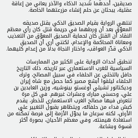
صديقين، أحدهما شديد الذكاء والآخر يعاني من إعاقة
عقلية، يبحثان عن حلم إنشاء مزرعتهما الخاصة.
تنتهي الرواية بقيام الصديق الذكي بقتل صديقه
المعوّق بعد أن ورطهما في جريمة قتل. كان رأي معظم
النقاد أن القتل كان لحماية الصديق المعوّق من التعذيب
ومعاناة المحاكمة والإعدام، لكنني أرى أن الصديق
الذكي قدّر العواقب، واختار النجاة بدلاً من إعدام كليهما.
تنطبق أحداث الرواية على الكثير من الممارسات
السياسية للغرب الاستعماري عبر تاريخه. ذلك التاريخ
حافل بالتخلي عن الحلفاء في سبيل المصالح، وترك
الحلفاء ليلقوا أبشع مصير كما حصل مع شاه إيران
وديكتاتور تشيلي أوغستو بينوشيه، وزين العابدين بن
علي، وحسني مبارك وعشرات غيرهم. في كل مرة
تتعرض فيها مصالح الغرب الاستعماري للخطر، يقدم
كبش فداء من حلفائه، ويتظاهر بقبول التغيير على
الأرض، لكنه سرعان ما يحوّل الأزمة إلى فرصة تمكّنه من
استعادة هيمنته، وفي معظم الأحيان، بصورة أكثر
قسوة وبشاعة.