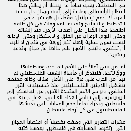
في المنطقة، يشبه تماماً من ينتظر أن يطلق هذا
النظام الرأسمالي رصاصة إلى رأسه ويعلن حلّ نفسه.
الغرب لا يدعم “إسرائيل” فقط، بل هو شريك في
التخطيط والتسليح وتقديم المعلومات في كل طلقة
أطلقها هذا الكيان على أصحاب الأرض، منذ إنشائه
وحتى اليوم. الإعراب عن القلق والاستنكار وحتى الإدانة
ليست سوى عملية إلهاء تثير زوبعة في فنجان لا تلبث
أن تختفي، وتبقى الأمور على حالها من مجازر وتدمير
وتشريد.
أما من يبني آمالاً على الأمم المتحدة ومنظماتها
ووكالاتها، فليتذكر أن مأساة الشعب الفلسطيني لم
تبدأ من الحرب على غزة. على الأقل، هناك وكالة مختصة
بتشغيل اللاجئين الفلسطينيين منذ خمسينيات القرن
الماضي، وبرامج الأمم المتحدة الأخرى من اليونسكو إلى
اليونيسيف إلى برنامج الغذاء العالمي، تعمل جميعاً في
فلسطين، وتدرك تماماً حجم المعاناة التي يعيشها
الفلسطينيون في كل أرجاء فلسطين.
عشرات التقارير التي وصفت تفصيلاً أو اقتضاباً المجازر
التي ارتكبها الصهاينة في فلسطين، بعضها كتبه