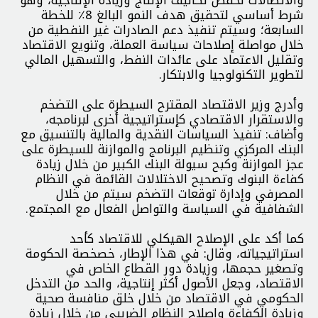
والاتصالات لخفض تكاليف الإنتاج وزيادة الإنتاجية، وهو
شرط أساسي لتحقيق هدف النمو البالغ 8٪ للخطة
السابعة؛ وسيتم تنفيذ دعم الصادرات غير النفطية من
خلال مواصلة إصلاحات سياسة العملة، وتنويع الاقتصاد
وتقليل الاعتماد على عائدات النفط، والتسهيل المالي
لتطوير التكنولوجيا والابتكار.
وأدرج وزير الاقتصاد المقترح السيطرة على التضخم
والاستقرار الاقتصادي كإستراتيجية أخرى لبرنامجه،
وأضاف: تنفيذ السياسات النقدية والمالية بالتنسيق مع
البنك المركزي وتنظيم البرنامج والموازنة للسيطرة على
عجز الموازنة وكبح سيولة البنك الكبير من خلال زيادة
كفاءة البنوك وتصحيح الاختلالات القائمة في النظام
المصرفي وإدارة توقعات التضخم سيتم من خلال
الشفافية في السياسة والتواصل الفعال مع المجتمع.
كما أكد على الإصلاح الهيكلي للاقتصاد كأحد
استراتيجياته، وقال: في هذا الإطار، خصخصة الحكومة
وتصغير حجمها، وزيادة دور القطاع الخاص في
الاقتصاد، وجعل الأصول أكثر إنتاجية، والحد من التدخل
الحكومي في الاقتصاد من خلال خلق منافسة صحية
وزيادة الكفاءة وإصلاح النظام الضريبي من خلال زيادة