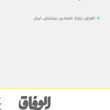
العراق
,
زيارة
,
الميادين
,
بزشكيان
,
ايران
"ا
ال
ال