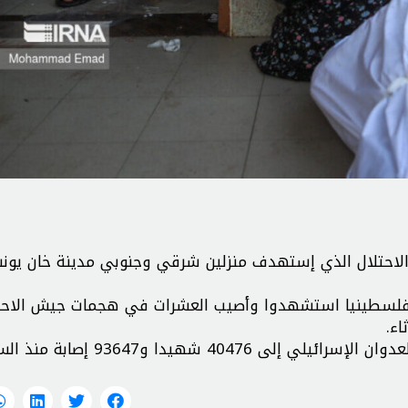
فلسطينيين في قصف الاحتلال الذي إستهدف منزلين شرقي وجنوبي مدينة خان يو
ي وقت سابق، أعلنت مصادر طبية فلسطينية أن 40 فلسطينيا استشهدوا وأصيب العشرات في هجمات جيش الا
ء.
كما أعلنت وزارة الصحة الفلسطينية إلى ارتفاع حصيلة العدوان الإسرائيلي إلى 6