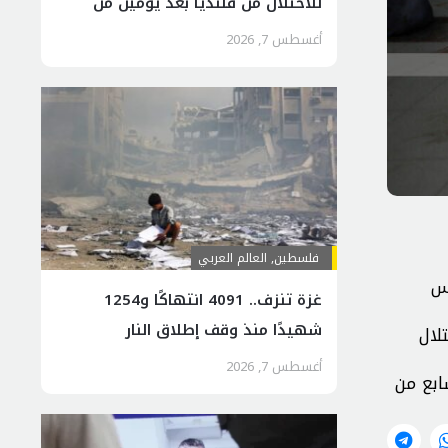
للاحتلال من قلنديا بعد يومين من
هدم المنازل
أغسطس 7, 2026
فلسطين
,
العالم العربي
نس
غزة تنزف.. 4091 انتهاكًا و1254
شهيدًا منذ وقف إطلاق النار
حتلال
أغسطس 7, 2026
4047 شهيدا و93647 إصابة منذ السابع من