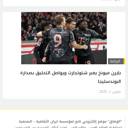
الرياضة
بايرن ميونخ يعبر شتوتجارت ويواصل التحليق بصدارة
البوندسليجا
مارس 1, 2025
"الوفاق" موقع إلكتروني تابع لمؤسسة ايران الثقافية - الصحفية
لمخاطبة العالم العربي والإسلامي. تعزيز أركان الوحدة بين المسلمين