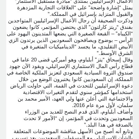
الأعمال الإسرائيليين بمنتدى “مبادرة مستقبل الاستثمار”
يمثل “إشارة واضحة” على “العلاقات التجارية المزدهرة
والقبول المتزايد بإسرائيل في المملكة
”.
وذكرت الصحيفة أن رجال الأعمال الإسرائيليين المتواجدين
بفندق “ريتز كارلتون” الذي يحتضن المؤتمر، كانوا يضعون
“الكيباه” – القبعة الصغيرة التي يضعها المتدينون اليهود على
الرأس – بوضوح ويصافحون السعوديين الذين يرتدون الزي
الأبيض التقليدي، ما يجسد “الديناميكيات المتغيرة في
الشرق الأوسط
”.
وقال إسحاق “يتز” أبلباوم، وهو أميركي قضى 20 عاما في
قطاع رأس المال الاستثماري الإسرائيلي، ويقود الآن جهود
صندوق الثروة السيادية السعودي لتعزيز الملكية الخاصة في
المملكة، إن السعوديين كانوا يختبرون الوضع من خلال
دعوة الإسرائيليين للتحدث في القمة، التي حاولت الرياض
استخدامها كمؤشر سنوي لتقدم التغيرات الاقتصادية
والاجتماعية التي أعلن عنها ولي العهد، الأمير محمد بن
سلمان، لأول مرة عام 2016
.
وأضاف أبلباوم، الذي قدم النصح للعديد من الوزراء
السعوديين وتحدث في المؤتمر، إن “الأمور لا تحدث
بالصدفة في هذا البلد
”.
وتابع أنه أصبح من الأسهل مناقشة الموضوعات المتعلقة
بالشأن الإسرائيلي مع المسؤولين السعوديين بعد تسريب