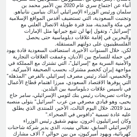
أنباء عن اجتماع سري عام 2020 بين الأمير محمد بن
سلمان ورئيس الوزراء الإسرائيلي آنذاك بنيامين نتانياهو
.
وتجنبت السعودية، التي تستضيف أقدس المواقع الإسلامية
في مكة والمدينة، منذ فترة طويلة الاتصال العلني مع
“إسرائيل”، وتقول إنها لن تتبع جيرانها مثل الإمارات
والبحرين في إقامة علاقات دبلوماسية حتى يحصل
الفلسطينيون على دولتهم المستقلة
.
لكن، خلال السنوات الأخيرة، استضافت السعودية قادة يهود
في حملة للتسامح بين الأديان، وعمقت العلاقات التجارية
والأمنية السرية مع “إسرائيل”، التي تشترك مع المملكة في
مواجهة إيران كخصم مشترك، بحسب الصحيفة الأميركية
.
والخميس، أشاد رئيس مصرف إسرائيلي بالفرص “المذهلة”
التي يوفرها الاقتصاد السعودي، مبرزا اهتمام قطاع الأعمال
في تأسيس علاقات دبلوماسية بين البلدين
.
وجاءت تصريحات رئيس بنك لئومي الإسرائيلي، سامر حاج
يحيى، وهو قيادي مصرفي من عرب “اسرائيل” يتولى منصبه
منذ 2019، خلال اليوم الثالث، الأخير، للمنتدى الذي يطلق
عليه عادة تسمية “دافوس في الصحراء
”.
وكان إسرائيليون آخرون، بينهم شقيق رئيس الوزراء
الإسرائيلي السابق، نفتالي بينيت، الذي يدير شركة شاحنات
كهربائية، ويهود أميركيون، من بين حوالي 7 آلاف مشارك