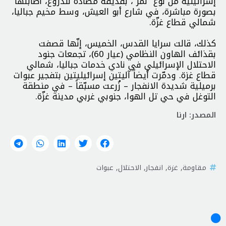
إسرائيلية من نوع “نمر”، بقذيفة مضادة للدروع، أصابتها
بصورة مباشرة، في شارع أبو العيش، وسط مخيم جباليا،
شمالي قطاع غزّة.
كذلك، قالت سرايا القدس، الخميس، إنّها قصفت
بقذائف الهاون النظامي (عيار 60)، تجمعات جنود
الاحتلال الإسرائيلي في نادي خدمات جباليا، شمالي
قطاع غزة. ودمّرت أيضاً آليتين إسرائيليتين بتفجير عبوات
برميلية شديدة الانفجار – زُرعت مسبّقاً – في منطقة
التوغل في حي تل الهوا، جنوبي غربي مدينة غزّة.
المصدر: ارنا
مقاومة
,
غزة
,
انفجار
,
الاحتلال
,
عبوات