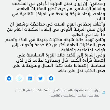
رمضاني”: إن إيران تحتل المرتبة الأولی في المنطقة
والعالم الإسلامي من حيث تطور المکتبات العامة،
وقامت بإيجاد شبكة واسعة من المراکز الثقافية في
البلاد.
وأضاف رمضاني الیوم السبت في محافظة بوشهر: ان
ایران تحتل المرتبة الأولی في إنشاء المکتبات العام بین
15 بلدا في العالم.
وتابع: توجد حاليا شبکة مکتبات جدیدة في البلاد وتقدم
بعض المکتبات العامة أکثر من 60 خدمة وتحولت إلی
قواعد اجتماعیة وثقافیة.
وفي إشارة إلی تاكيد قائد الثورة الاسلامية علی
اهمية قراءة الکتب، قال رمضاني: لطالما کان لدی
سماحته، إهتماما خاصا بهذا المجال وتقريظاته على
بعض الكتب تدل على ذلك.
إیران
,
المنطقة والعالم الإسلامي
,
المکتبات العامة
,
المراکز
الثقافية
,
قواعد اجتماعیة وثقافیة