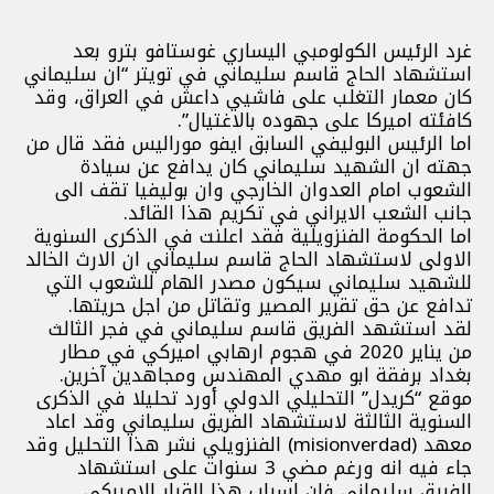
غرد الرئيس الكولومبي اليساري غوستافو بترو بعد
استشهاد الحاج قاسم سليماني في تويتر “ان سليماني
كان معمار التغلب على فاشيي داعش في العراق، وقد
كافئته اميركا على جهوده بالاغتيال”.
اما الرئيس البوليفي السابق ايفو موراليس فقد قال من
جهته ان الشهيد سليماني كان يدافع عن سيادة
الشعوب امام العدوان الخارجي وان بوليفيا تقف الى
جانب الشعب الايراني في تكريم هذا القائد.
اما الحكومة الفنزويلية فقد اعلنت في الذكرى السنوية
الاولى لاستشهاد الحاج قاسم سليماني ان الارث الخالد
للشهيد سليماني سيكون مصدر الهام للشعوب التي
تدافع عن حق تقرير المصير وتقاتل من اجل حريتها.
لقد استشهد الفريق قاسم سليماني في فجر الثالث
من يناير 2020 في هجوم ارهابي اميركي في مطار
بغداد برفقة ابو مهدي المهندس ومجاهدين آخرين.
موقع “كريدل” التحليلي الدولي أورد تحليلا في الذكرى
السنوية الثالثة لاستشهاد الفريق سليماني وقد اعاد
معهد (misionverdad) الفنزويلي نشر هذا التحليل وقد
جاء فيه انه ورغم مضي 3 سنوات على استشهاد
الفريق سليماني فان اسباب هذا القرار الاميركي