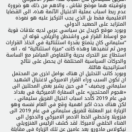
وتوقيته هما موضع نقاش ، والاهم من ذلك هو ضرورة
عدم ربط اسباب عملية الاغتيال الآثمة هذه، الى القضايا
الاقليمية فقط بل الذي يجب التركيز عليه هو نفوذه
المتزايد على الصعيد الدولي.
ويورد موقع كريدل عن سياسي عربي لديه علاقات قوية
مع اوساط القرار في واشنطن والرياض، قوله ان
“سليماني كان يتمتع بقدرة استثنائية في اتخاذ القرارات
ومن ثم تنفيذها وهذه كانت “ميزة استثنائية” له ، انه
استطاع عبر التحرك بحرية والتفاوض المباشر مع الساسة
والحركات السياسية المختلفة ان يحصل على نتائج
استراتيجية هائلة.
ويورد كاتب التحليل ان هناك عوامل اخرى من المحتمل
ان تكون السبب وراء القرار الاميركي لاغتيال الشهيد
سليماني ويضيف ” في حين يشير بعض المحللين الى
«هجوم المحتجين» على السفارة الاميركية في بغداد
في عام 2019 كأحد اسباب اغتيال الفريق سليماني ،
لكن هناك حدث اكبر اهمية وقع في العام نفسه وهو
الزيارة غير المعلنة للفريق سليماني في عام 2019 الى
فنزويلا وتخطي الخط الاحمر الاميركي والدخول الى
الفناء الخلفي لاميركا. لقد كشف الرئيس الفنزويلي
نيكولاس مادورو بعد عامين عن تلك الزيارة في مقابلة