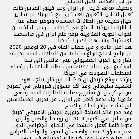
من اجل اهداف الامن الداخلي.
ويضيف موقع كريدل ان ايران وعبر فيلق القدس كانت
تعمل لتطوير التعاون العسكري مع فنزويلا عبر تطوير
اجيال جديدة من الطائرات المسيرة وتوفير قطع غيار
للطائرات اميركية الصنع في كراكاس ، ومن الملفت ان
القوات الجوية الفنزويلة ترفع علم ايران في مراسمها
العسكرية وبات هذا الامر اعتياديا.
لقد اعلن مادورو في خطاب القاه في 20 نوفمبر 2020
عن برامج لانتاج انواع مختلفة من الطائرات المسيرة.وقد
اشار وزير الحرب الصهيوني بيني غانتس الى هذا
الموضوع في فبراير 2022 في خطاب القاه امام رؤساء
المنظمات اليهودية في اميركا.
ويؤكد موقع كريدل ان هذا التطور كان نتاج جهود
الشهيد سليماني وقد اكد مسؤول فنزويلي في تصريح
لموقع كريدل ان مشروع صناعة الطائرات المسيرة في
فنزويلا جاء بدعم كامل من ايران ، من تدريب المهندسين
الى انشاء مراكز ابحاث والانتاج.
وقد حذر قائد القيادة الجنوبية للجيش الاميركي “كريغ
اس فالير” في اكتوبر 2019 ان روسيا والصين وايران
وكوبا كلها تعمل وتنشط في النطاق الجغرافي الذي
يعتبر مسؤولا عنه ، واضاف ان النفوذ والتواجد الايراني
بات امرا ملموسا. وقد كرر فالير تحذيراته في شهر