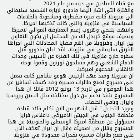
مع قناة الميادين في ديسمبر عام 2021.
والفترة التي اشار اليها مادورو لزيارة الشهيد سليماني
الى فنزويلا كانت فترة مضطربة ومشحونة بالخلافات
السياسية في فنزويلا والتي كانت تذكيها اميركا،
وانتهت بتنحي وهروب زعيم المعارضة الموالي لاميركا.
ويضيف موقع كريدل انه من المحتمل ان يكون التعاون
بين ايران وفنزويلا من اهم قضايا المحادثات التي اجراها
الفريق سليماني في فنزويلا، لقد اعلن مادورو قبل
سفره خارج فنزويلا في تلك الفترة عن تأسيس وحدات
الدفاع الشعبي وهم مسلحون ثوريون وقفوا بوجه
الانقلاب المدعوم اميركيا.
ان فنزويلا ومنذ عهد الرئيس هوغو تشافيز كانت تعمل
على مشروع لصنع طائرات مسيرة وقد كشف تشافيز عن
هذا الموضوع في تاريخ 13 يونيو 2012 قائلا ان هذا
المشروع ينفذ بدعم من دول مختلفة مثل الصين وروسيا
وايران وباقي الحلفاء.
ويورد التحليل ” قبل اشهر من الان تكلم قائد قيادة
منطقة الجنوب في الجيش الاميركي داغلاس فرايز
(مسؤول عن منطقة اميركا الوسطى والجنوبية) عن هذا
المشروع وقلل من اهميته وقال ان ايران تعكف الان
على صنع طائرات مسيرة بقدرات محدودة في فنزويلا