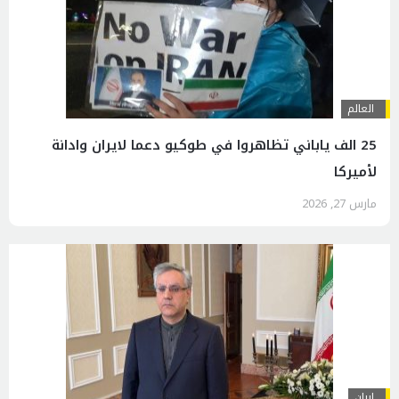
العالم
25 الف ياباني تظاهروا في طوكيو دعما لايران وادانة
لأميركا
مارس 27, 2026
إيران