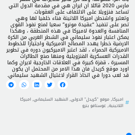
مارس 2020 قائلا ان ايران هي في مقدمة الدول التي
تساعد فنزويلا على الالتفاف على العقوبات.
وتعتبر واشنطن اميركا اللاتينة فناء خلفيا لها وهي
تصر على تنفيذ “عقيدة مونرو” سعيا لمنع نفوذ القوى
المنافسة والعدوة لاميركا في هذه المنطقة ، وهكذا
يمكن اعتبار نفوذ سليماني في الشطر الغربي من الكرة
الارضية خطرا يهدد المصالح الاميركية واجتيازا للخطوط
الاميركية الحمراء ، لقد اعتبر الاميركيون دوره في تطوير
القدرات العسكرية الفنزويلية ومنها صنع الطائرات
المسيرة ، قفزة كبيرة في العلاقات الخارجية لايران وكما
اورد موقع كريدل فان هذا الامر من المحتمل ان يكون
قد لعب دورا في اتخاذ القرار لاغتيال الشهيد سليماني.
اميركا
,
موقع "كريدل" الدولي
,
الشهيد السليماني
,
اميركا
اللاتينية
,
غوستافو بترو