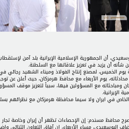
عيدي، أن الجمهورية الإسلامية الإيرانية بلد آمن لإستقطاب
 من شأنه أن يزيد في تعزيز علاقاتها مع السلطنة.
 يوم الخميس، لمصنع إنتاج الفولاذ وميناء الشهيد رجائي في
محادثاته، يوم الأربعاء مع محافظ هرمزكان، حيث أعلن عن توجي
كان ومباحثاته مع المسؤولين فيها، سبباً لتعزيز موقف المسؤو
ة الإيرانية.
لخاص في ايران ولا سيما محافظة هرمزكان مع نظرائهم بسل
رح محافظ مسندم: إن الإحصاءات تظهر أن إيران وخاصة تجار 
 البوسعيدي، مساء الأربعاء، إن آفاق التعاون الثنائي واض