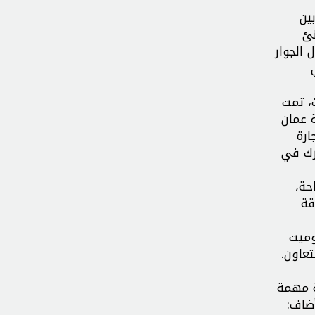
ين
نئ
 الجوار
، تمت
 عمان
ارة
رك في
حة،
قة
وميت
عاون.
ة مهمة
ضاف: