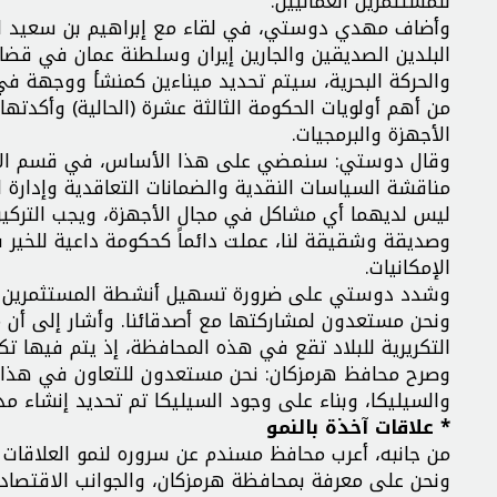
للمستثمرين العمانيين.
وأضاف مهدي دوستي، في لقاء مع إبراهيم بن سعيد البوسع
البلدين الصديقين والجارين إيران وسلطنة عمان في قضايا
والحركة البحرية، سيتم تحديد ميناءين كمنشأ ووجهة في ال
من أهم أولويات الحكومة الثالثة عشرة (الحالية) وأكدته
الأجهزة والبرمجيات.
وقال دوستي: سنمضي على هذا الأساس، في قسم الأجهزة
مناقشة السياسات النقدية والضمانات التعاقدية وإدارة
ليس لديهما أي مشاكل في مجال الأجهزة، ويجب التركيز أك
وصديقة وشقيقة لنا، عملت دائماً كحكومة داعية للخي
الإمكانيات.
وشدد دوستي على ضرورة تسهيل أنشطة المستثمرين في ال
ونحن مستعدون لمشاركتها مع أصدقائنا. وأشار إلى أن مح
التكريرية للبلاد تقع في هذه المحافظة، إذ يتم فيها تكري
وصرح محافظ هرمزكان: نحن مستعدون للتعاون في هذا ا
والسيليكا، وبناء على وجود السيليكا تم تحديد إنشاء م
* علاقات آخذة بالنمو
من جانبه، أعرب محافظ مسندم عن سروره لنمو العلاقات بي
ونحن على معرفة بمحافظة هرمزكان، والجوانب الاقتصادية