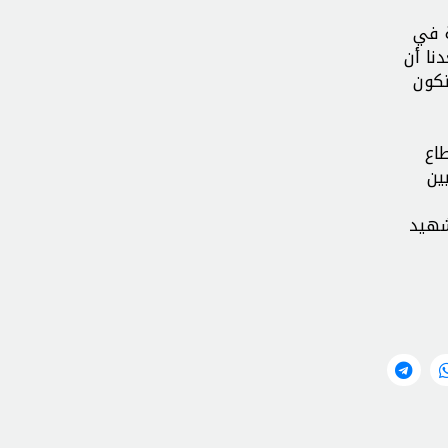
ة في
نا أن
تكون
اع
ين
شهيد