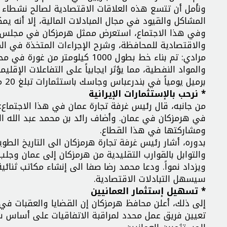
ونأمل أن تتسع هذه العلاقات الاقتصادية لصالح نشطاء ا
المشاكل والقيود في مجال المبادلات المالية، إلا أنه ي
وفي هذا الاجتماع، استعرض ممثل هرمزكان في مجلس الش
والاقتصادية للمحافظة، وشرح الإجراءات المتخذة في ا
مرادي: تم بناء خط بطول 1000 
برميل يومياً في بندرعباس وجاسك باستثمارات تبلغ 20 مليار دولار.
* نرحب بالإستثمارات الإيرانية
من جانبه، قال رئيس غرفة تجارة عمان في هذا الاجتماع:
في هرمزكان في عمان. وأضاف رائد بن محمد عبد الله ال
ومشاركتها في هذا القطاع.
بدوره، أشار رئيس غرفة تجارة هرمزكان الى التاريخ الطو
والتوابل بالقوارب التقليدية من هرمزكان إلى عمان وجلب ا
ويزداد نمواً. ودعا محمد رضا صفا الى إنشاء مكاتب ثنائ
سيسهل التبادلات الاقتصادية.
* تسهيل إستثمار العمانيين
إلى ذلك، أعلن محافظ هرمزكان إن القضايا والعقبات ف
تعيين فريق عمل محدد لمراقبة الاتفاقيات على أسا