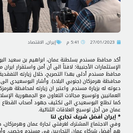
27/01/2023
5:41 م
إيران
,
الاقتصاد
أكد محافظ مسندم بسلطنة عمان، ابراهيم بن سعيد البوس
الإستثمارات الأجنبية؛ لافتاً الى أن أمن واستقرار ايران
محافظ مسندم أدلى بهذا التصريح، خلال زيارته التفقدية
محافظة هرمزكان (جنوبي البلاد). وأشار البوسعيدي الى 
دعوته له بزيارة مسندم. واعتبر ان زيارته لمحافظة هرمز
العمانيين وتوسيع مجالات التعاون مع الجمهورية الإسلامي
كما تطلع البوسعيدي الى تكثيف جهود أصحاب القطاع ا
عمان من أجل توسيع العلاقات الثنائية.
* إيران أفضل شريك تجاري لنا
وفي الاجتماع المشترك لغرفتي تجارة عمان وهرمزكان، ص
هم أفضل شركاء عمان التجاريين في مسندم وخصب. وأضاف