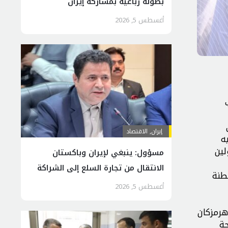
بطولة رباعية بمشاركة إيران
أغسطس 5, 2026
إيران
,
الاقتصاد
ه
لين
مسؤول: ينبغي لإيران وباكستان
الانتقال من تجارة السلع إلى الشراكة
طنة
الاقتصادية
أغسطس 5, 2026
هرمزكان
حة