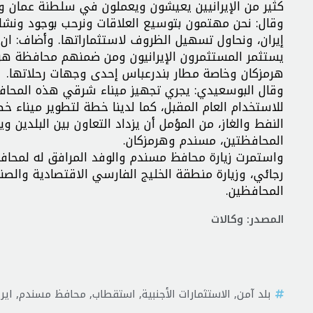
كثير من الإيرانيين يعيشون ويعملون في سلطنة عمان وهن
وقال: نحن مهتمون بتوسيع العلاقات ونرحب بوجود ونشاط
إيران، ونحاول تسهيل الظروف لاستثماراتها. وأضاف: ا
يستثمر المستثمرون الإيرانيون ومن ضمنهم محافظة هرمز
هرمزكان وخاصة مطار بندرعباس إحدى وجهات رحلاتها.
وقال البوسعيدي: يجري تجهيز ميناء شرقي هذه المحافظ
للاستخدام العام المقبل، كما لدينا خطة لتطوير ميناء خ
النفط والغاز، من المؤمل أن يزداد التعاون بين البلدين و
المحافظتين، مسندم وهرمزكان.
واستمرت زيارة محافظ مسندم والوفد المرافق له لمحافظ
رجائي، وزيارة منطقة الخليج الفارسي الاقتصادية والصن
المحافظين.
المصدر: وكالات
بلد آمن
,
الاستثمارات الأجنبية
,
استقطاب
,
محافظ مسندم
,
اير