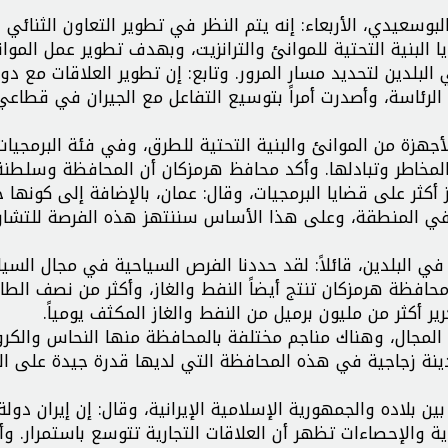
يدي، الأربعاء: إنه يتم النظر في تطوير التعاون الثنائي ب
 البنية التحتية للموانئ والترانزيت، وبهدف تطوير عمل الموا
بلدين لتحديد مسار المرور. وتابع: إن تطوير العلاقات مع دول
ا الرئاسة، وأصدرت أمراً بتوسيع التفاعل مع الجيران في قطاعي
 من الموانئ والبنية التحتية للطرق، وفي فئة البرمجيات
 المخاطر وتبادلها. وأكد محافظ هرمزكان أن المحافظة وسلطنة
ثر على قضايا البرمجيات، وقال: عمان، بالإضافة إلى كونها ج
ر في المنطقة، وعلى هذا الأساس سننتهز هذه الفرصة للتشا
بلدين، قائلاً: لقد حددنا الفرص السياحية في مجال السيا
افظة هرمزكان تنتج أيضاً النفط والغاز، وأكثر من نصف الطا
ر أكثر من مليون برميل من النفط والغاز المكثف يومياً.
لمجال، وهناك مناجم مختلفة بالمحافظة منها النحاس والكر
دينة زجاجية في هذه المحافظة التي لديها قدرة جيدة على الت
ن بلاده والجمهورية الإسلامية الإيرانية، وقال: إن إيران دول
 والإحصاءات تظهر أن العلاقات التجارية تتوسع باستمرار. وأ