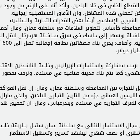
لقطاع الخاص في كلا البلدين. وأكد أنه على الرغم من وجود 
مكن تخطي هذه المشاكل، وان الآفاق المستقبلية إيجابية.
ورى الإسلامي أيضاً بعض القدرات التجارية والصناعية
لمحافظة كأساس لتطوير العلاقات مع سلطنة عمان. وقال أحمد
كيلومتر من غورة في محافظة بوشهر إلى جاسك في شرق محافظة هرمزكان لنقل ا
والمواد النفطية، مما يؤثر اي
 نرحب بمشاركة واستثمارات الإيرانيين وخاصة الناشطين الاقتص
شحي: كما يتم بناء مدينة صناعية في مسندم، ونرحب بحضور إي
يل للتجارة بين المحافظة وسلطنة عمان، وقال: إن نقل الفواكه 
لليمون العماني جزء من التاريخ التجاري للبلدين، والذي مازال 
ية للغرف التجارية في مسندم وبندرعباس، وقال: ان تحقيق هذا 
ي مجال الاستثمار الثنائي مع سلطنة عمان ستحل بطريقة خاصة
س شهري أو نصف شهري ليشهد تسريع وتسهيل الاستثمار