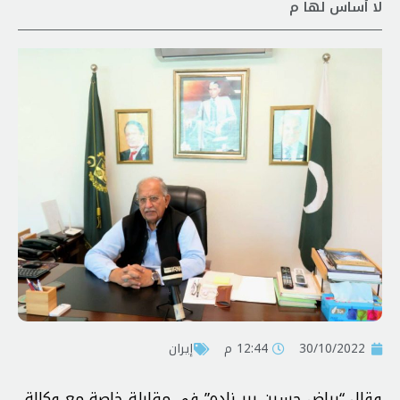
لا أساس لها م
30/10/2022
12:44 م
إيران
وقال “رياض حسين بير زاده” في مقابلة خاصة مع وكالة