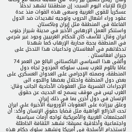
(إرنا) للانباء اليوم السبت: إن منطقتنا تشهد تدخلاً
عسكرياً للقوى الغربية وسعى هذه القوات منذ عدة
عقود وراء اشعال الحروب وتوجيه تهديدات ضد الدول
الفاعلة في المنطقة مثل إيران وباكستان.
واستنكر العمل الإرهابي الأخير في مدينة شيراز جنوب
ايران وقال: للأسف كان للحكام الغربيين وجود غير شرعي
في المنطقة بحجة محاربة الإرهاب كما شهدنا
تدخلاتهم في أفغانستان وتداعيات هذا التدخل على
جيران افغانستان .
وألقى هذا السياسي الباكستاني البالغ من العمر 74
عامًا باللوم للغرب بسبب سلوكه المزدوج تجاه دول
المنطقة، وصمته الإجرامي على العدوان العسكري على
بعض دول المنطقة واحتلال بعضها واللجوء الى
الإجراءات القسرية مثل العقوبات الأحادية الجانب وقال:
الغرب ليس في موقف يسمح له الحديث عن حقوق
الإنسان في دول أخرى بما في ذلك إيران.
وعلق بيرزاده على العقوبات الأوروبية الأخيرة على ايران
تحت الذرائع الواهية مثل قضايا حقوق الإنسان وأكد: أن
المجتمعات الغربية والأمريكية تواجه أزمات سياسية
واجتماعية وأخلاقية عميقة؛ نشهد الثقافة الخاطئة
لاستخدام الأسلحة في أمريكا ونشهد سلوك حكام هذه