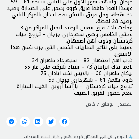
جرجان، وانتهت بفوز الاول على الثاني بنتيجة 61 – 59.
وبهذا الفوز حافظ فريق كروه بهمن على الصدارة برصيد
32 نقطة، وحل فريق بالايش نفت ابادان بالمركز الثاني
برصيد 28 نقطة.
وجاءت ثلاث فرق بنفس الرصيد لتحتل المراكز من 3
وحتى الخامس وهي شهرداري جرجان – تيروج حيات
كردستان وذوب اهن اصفهان.
وفيما يلي نتائج المباريات الخمس التي جرت ضمن هذا
الاسبوع:
ذوب اهن اصفهان 82 – سبهرداد طهران 34
بادما يدك ايرانيان 73 – ستاد شركت ملى غاز 55
نيكان طهران 60 – بالايش نفت ابادان 75
كروه بهمن 61 – شهرداري جرجان 59
تيروج حيات كردستان – بازآشا آروين الغيت المباراة
لعدم حضور الفريق الضيف
المصدر: الوفاق / خاص
الدوري الايراني الممتاز
,
كروه بهمن
,
كرة السلة للسيدات