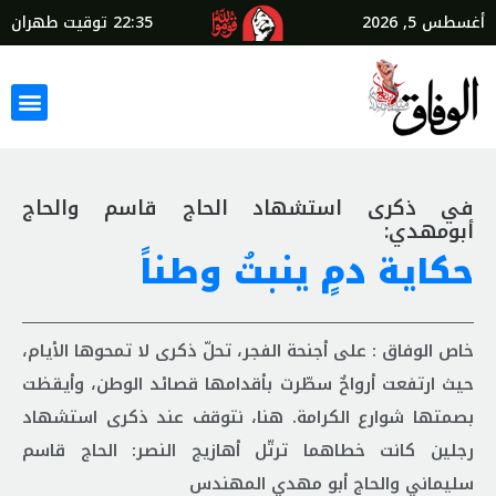
أغسطس 5, 2026
22:35
توقيت طهران
في ذكرى استشهاد الحاج قاسم والحاج
أبومهدي:
حكاية دمٍ ينبتُ وطناً
خاص الوفاق : على أجنحة الفجر، تحلّ ذكرى لا تمحوها الأيام،
حيث ارتفعت أرواحٌ سطّرت بأقدامها قصائد الوطن، وأيقظت
بصمتها شوارع الكرامة. هنا، نتوقف عند ذكرى استشهاد
رجلين كانت خطاهما ترتّل أهازيج النصر: الحاج قاسم
سليماني والحاج أبو مهدي المهندس