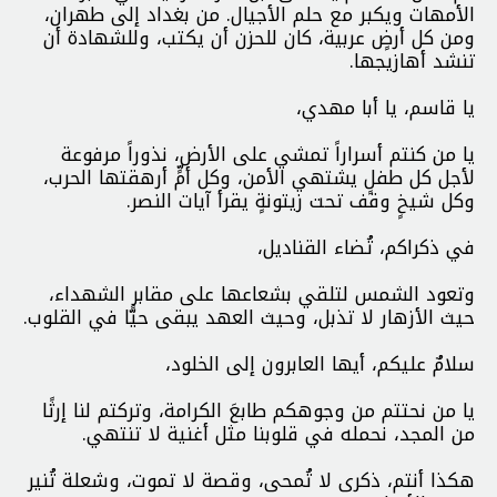
الأمهات ويكبر مع حلم الأجيال. من بغداد إلى طهران،
ومن كل أرضٍ عربية، كان للحزن أن يكتب، وللشهادة أن
تنشد أهازيجها.
يا قاسم، يا أبا مهدي،
يا من كنتم أسراراً تمشي على الأرض، نذوراً مرفوعة
لأجل كل طفلٍ يشتهي الأمن، وكل أمٍّ أرهقتها الحرب،
وكل شيخٍ وقف تحت زيتونةٍ يقرأ آيات النصر.
في ذكراكم، تُضاء القناديل،
وتعود الشمس لتلقي بشعاعها على مقابر الشهداء،
حيث الأزهار لا تذبل، وحيث العهد يبقى حيًّا في القلوب.
سلامٌ عليكم، أيها العابرون إلى الخلود،
يا من نحتتم من وجوهكم طابعَ الكرامة، وتركتم لنا إرثًا
من المجد، نحمله في قلوبنا مثل أغنية لا تنتهي.
هكذا أنتم، ذكرى لا تُمحى، وقصة لا تموت، وشعلة تُنير