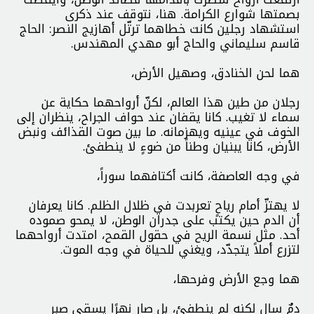
بصمتها شوارع الكرامة. هنا، نتوقف عند ذكرى
استشهاد رجلين كانت خطاهما ترتّل أهازيج النصر: الحاج
قاسم سليماني والحاج أبو مهدي المهندس.
هما لحن الخنادق، وصهيل الأرض،
رجلان من طين هذا العالم، لكنّ أرواحهما حكاية عن
سماء لا تغيب. كانا يقفان عند حواف الجراح، ينظران إلى
الخوف في عينيه ويهزمانه. ما بين صوت القذائف ونبض
الأرض، كانا يبنيان وطناً من ضوءٍ لا ينطفئ.
في وجه العاصفة، كانت أكتافهما سوراً،
لا يهتزّ أمام رياحٍ تعربدت في ظلال الظلم. كانا يعرفان
أن الدم حين يكتب على جدران الوطن، لا يمحو صموده
أحد. مثل نسمة الريح في حقول القمح، امتدت أرواحهما
لتزرع أملاً يتجدّد، ويغني للحياة في وجه الموت.
هما وجع الأرض وفرحها،
دمٌ سال لكنه لم ينطفئ، بل صار نهرًا يسقي صبر