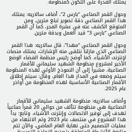
يمتلك القدرة على التكون كمنظومة.
وحول القمر الصناعي “بارس 2″، أضاف سالاريه: يمتلك
هذا القمر الصناعي دقة تصوير تبلغ مترين، ومن
المتوقع الكشف عنه في عشرة الفجر، كما أن القمر
الصناعي “بارس 3” قيد العمل وبدقة مترين.
وحول القمر الصناعي “مهدا”، قال سالاريه: هذا القمر
الصناعي الذي مازلنا نتلقى منه الإشارات، يمتلك منصات
لإنترنت الأشياء. كما أوضح رئيس منظمة الفضاء الوضع
الأخير لمشروع منظومة الشهيد سليماني للأقمار
الصناعية، مشيراً إلى أن النموذج الأولي لهذه المنظومة
سيتم وضعه في المدار هذا العام، وقال: سيتم إطلاق
الأقمار الصناعية الأساسية لهذه المنظومة من أواخر
عام 2025.
وأضاف سالاريه: منظومة الشهيد سليماني للأقمار
الصناعية هي منظومة تتألف من حوالي 20 قمراً صناعياً
تهدف إلى توفير الاتصالات وإنترنت الأشياء. وتابع: بدأ
هذا المشروع في منتصف عام 2023 وتم الانتهاء من
عمليات التصميم حتى نهاية العام الماضي، والآن تتم
متابعة الأنشطة المتعلقة بتصنيع النماذج التجريبية.