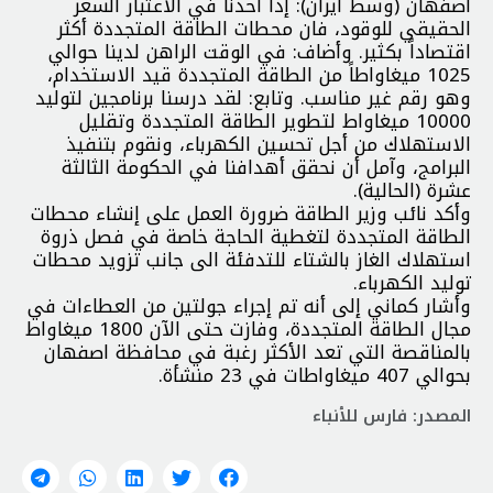
اصفهان (وسط ايران): إذا أخذنا في الاعتبار السعر
الحقيقي للوقود، فان محطات الطاقة المتجددة أكثر
اقتصاداً بكثير. وأضاف: في الوقت الراهن لدينا حوالي
1025 ميغاواطاً من الطاقة المتجددة قيد الاستخدام،
وهو رقم غير مناسب. وتابع: لقد درسنا برنامجين لتوليد
10000 ميغاواط لتطوير الطاقة المتجددة وتقليل
الاستهلاك من أجل تحسين الكهرباء، ونقوم بتنفيذ
البرامج، وآمل أن نحقق أهدافنا في الحكومة الثالثة
عشرة (الحالية).
وأكد نائب وزير الطاقة ضرورة العمل على إنشاء محطات
الطاقة المتجددة لتغطية الحاجة خاصة في فصل ذروة
استهلاك الغاز بالشتاء للتدفئة الى جانب تزويد محطات
توليد الكهرباء.
وأشار كماني إلى أنه تم إجراء جولتين من العطاءات في
مجال الطاقة المتجددة، وفازت حتى الآن 1800 ميغاواط
بالمناقصة التي تعد الأكثر رغبة في محافظة اصفهان
بحوالي 407 ميغاواطات في 23 منشأة.
المصدر: فارس للأنباء