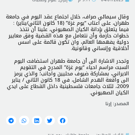
وقال سيمائي صراف، خلال اجتماع عقد اليوم في جامعة
طهران، على اعتاب “يوم غزة” (18 كانون الثاني/يناير) :
فیما یتعلق بإدانة الکیان الصهيوني، علینا أن نتخذ
خطوات حازمة وأن نتعامل مع هذه القضية وفق معايير
دولية يفهمها العالم، وان تكون قائمة على اسس
أخلاقية وإنساني وقانونية.
وتجدر الاشارة الى أن جامعة طهران استضافت اليوم
السبت مراسم احياء “يوم غزة” المدرج في التقويم
الايراني، بمشاركة ضيوف محليين واجانب؛ والذي يرمز
الى واقعة الهدم الشامل، في 18 كانون الثاني / يناير
2009، لثلاث جامعات فلسطينية داخل القطاع على ايدي
الكيان الصهيوني.
المصدر: إرنا
الكيان الصهيوني
,
جامعة طهران
,
يوم غزة