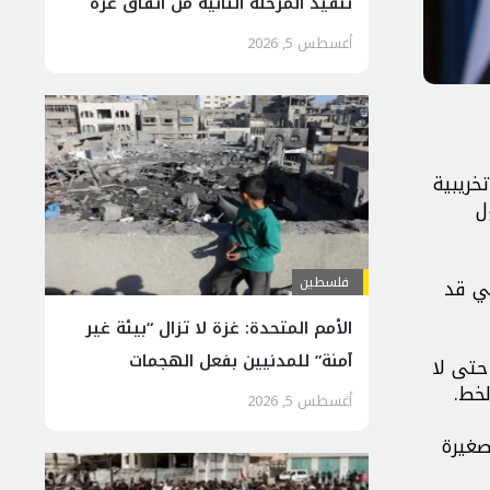
تنفيذ المرحلة الثانية من اتفاق غزة
أغسطس 5, 2026
خريبية
ل
فلسطين
تي قد
الأمم المتحدة: غزة لا تزال “بيئة غير
آمنة” للمدنيين بفعل الهجمات
يرة حتى لا
لخط.
الإسرائيلية
أغسطس 5, 2026
صغيرة