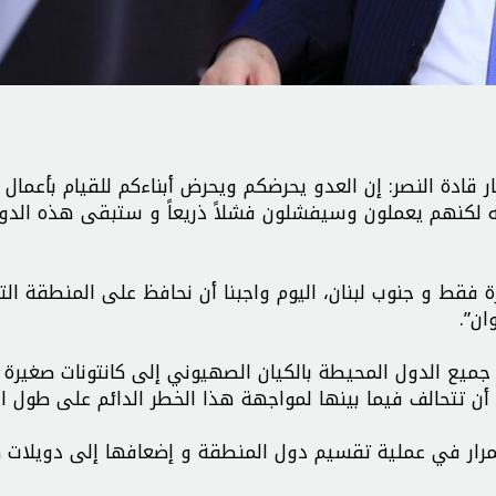
ادة النصر: إن العدو يحرضكم ويحرض أبناءكم للقيام بأعمال ت
ه لكنهم يعملون وسيفشلون فشلاً ذريعاً و ستبقى هذه الدو
ة فقط و جنوب لبنان، اليوم واجبنا أن نحافظ على المنطقة ال
ن”.
 المشروع كتب في 1967 و 1982 لتقسيم جميع الدول المحيطة بالكيان الصهيوني إلى كانتونات صغ
ن تتحالف فيما بينها لمواجهة هذا الخطر الدائم على طول ا
مرار في عملية تقسيم دول المنطقة و إضعافها إلى دويلات 