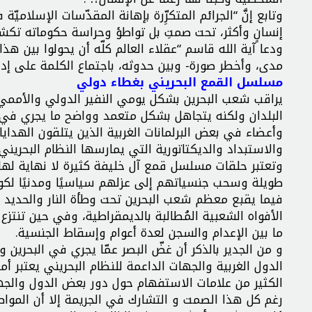
وتابع إنَّ “الجرائم المتكرِّرة بإهانة المقدّسات الإسلاميّة 
إنسانٍ وأكثر، تحت صمتِ بل تواطؤ وحراسة حكوماته تكشف
ودعا آية الله قاسم “عقلاء العالم كلّه أن يحولوا بين هذ
مدى، وأخطر صورة- وبين حدوثه، باجتماع الكلمة على إدانت
مسلسل القمع البحريني بغطاء دولي
يراقب شعب البحرين بشكل يومي النفير الدولي والأممي
البلدان ولكنه يتجاهل بشكل متعمد وواضح ما يجري في ا
وأعضاء في بعض البرلمانات الغربية الذين يتلقون الهداي
والاستبداد والديكتاتورية التي يمارسها النظام البحرين
وتعتبر حلقات مسلسل قمع آل خليفة كثيرة لا نهاية لها
طويلة وسحب جنسياتهم إلى عزلهم سياسيًا ومدنيًا لكونه
فيما يقبع معظم شعب البحرين تحت وطأة النار والحديد 
الأفواه الشعبية المُطالبة بالديمقراطية، وفي حين تنتز
ما بين الإعدام والسجن لعدة أعوام وإسقاط الجنسية.
و من الجدير بالذكر أن غضّ البصر عمّا يجري في البحرين 
الدول الغربية والجهات الداعمة للنظام البحريني يعتبر
الكثير من علامات الاستفهام حول دور بعض الدول والجه
رغم كل هذا الصمت و التشارك في الجريمة إلا أن المواطن