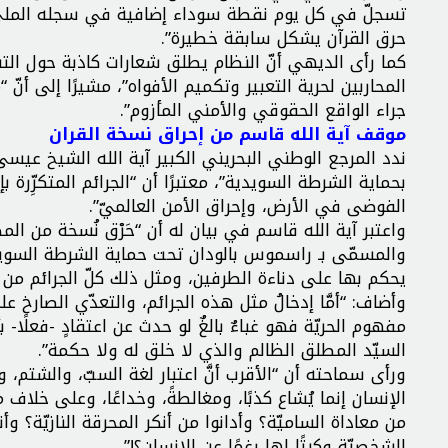
تسجلّ في كل يوم نقطة سوداء إضافية في سجله المليء 
حرق القرآن يشكل سابقة خطيرة”.
كما رأى الديهي أنّ النظام يطلق شعارات كاذبة حول الت
المحاربين لحرية التعبير وتكميم الأفواه”، مشيرًا إلى أنّ
جراء الواقع الحقوقي والأمني المأزوم”.
موقف آية الله قاسم من إحراق نسخة القران
ندد المرجع الوطني البحريني الكبير آية الله الشيخ 
بحماية الشرطة السويدية”، معتبرًا أن “الجرائم المتكرِّرة
الفوضى في الأرض، وإحراق الأمن العالميّ”.
واعتبر آية الله قاسم في بيان له أن “حَرْق نُسخة من 
والمسمّى بـ راسموس بالودان تحت حماية الشرطة السويد
يحكم بها على دناءة الطرفين، ومثل ذلك كلّ الجرائم من ه
وأضاف: “أمَّا إدخالُ مثل هذه الجرائم، والتعدّي الصارخ ع
مفهوم الحريّة فهو غباءٌ بالغٌ لو حدث عن اعتقادٍ -فعلًا- ب
السيّد المطلق الظالم والذي لا خلق له ولا حكمة”.
ورأى سماحته أن “الأقرب أنَّ اعتبار لغة السبّ، والشتم، 
الإنسان إنما يُشاع كذبًا، ومغالطةً، وخداعًا، وعلى 
من معاداة الساميّة؟ وأدانوا من أنكر المحرقة النازيّة؟ وأ
الشخصيّة وكبتًا لها رغمًا عن الإنسان؟!”.