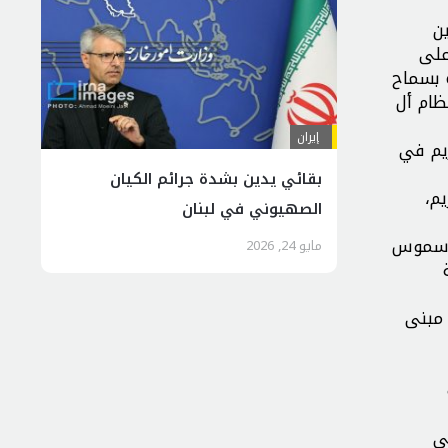
ن
على
 بسماح
ظام أل
إيران
يم في
بقائي يدين بشدة جرائم الكيان
م،
الصهيوني في لبنان
راسموس
مايو 24, 2026
 مبنى
ي