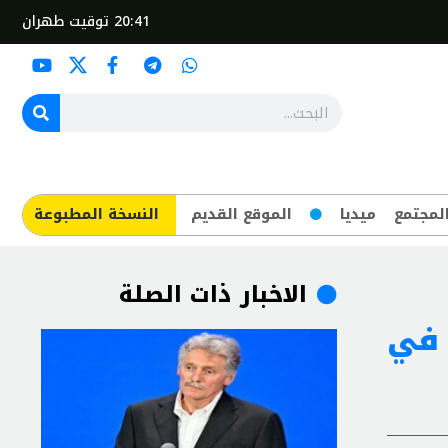
20:41
توقيت طهران
لمجتمع
ميديا
الموقع القديم
​النسخة المطبوعة
الاخبار ذات الصلة
 في