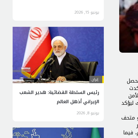
يونيو 15, 2026
يحصل
إيران
كدت
رئيس السلطة القضائية: هدير الشعب
أمن
الإيراني أذهل العالم
 ليؤكد
يونيو 8, 2026
و متحف
 فيما