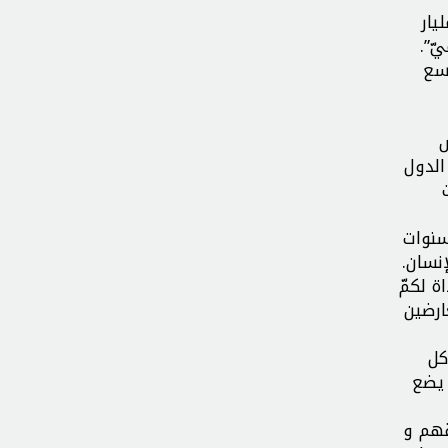
يار
ّ”.
وسع
ض
الدول
سنوات
نسان.
ة لكمّ
ارضين
كل
 يضع
قهم و