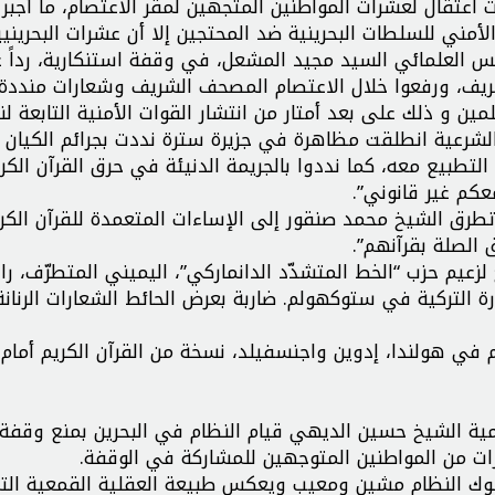
اعتقال لعشرات المواطنين المتجهين لمقر الاعتصام، ما أجبر
لأمني للسلطات البحرينية ضد المحتجين إلا أن عشرات البحرينيي
 العلمائي السيد مجيد المشعل، في وقفة استنكارية، رداً 
يف، ورفعوا خلال الاعتصام المصحف الشريف وشعارات منددة
 و ذلك على بعد أمتار من انتشار القوات الأمنية التابعة لن
الشرعية انطلقت مظاهرة في جزيرة سترة نددت بجرائم الكيان
بيع معه، كما نددوا بالجريمة الدنيئة في حرق القرآن الكر
عكم غير قانوني”.
 تطرق الشيخ محمد صنقور إلى الإساءات المتعمدة للقرآن الكري
 الصلة بقرآنهم”.
لزعيم حزب “الخط المتشدّد الدانماركي”، اليميني المتطرّف، 
رة التركية في ستوكهولم. ضاربة بعرض الحائط الشعارات الرنانة
م في هولندا، إدوين واجنسفيلد، نسخة من القرآن الكريم أمام
امية الشيخ حسين الديهي قيام النظام في البحرين بمنع وقفة
رات من المواطنين المتوجهين للمشاركة في الوقفة.
سلوك النظام مشين ومعيب ويعكس طبيعة العقلية القمعية الت