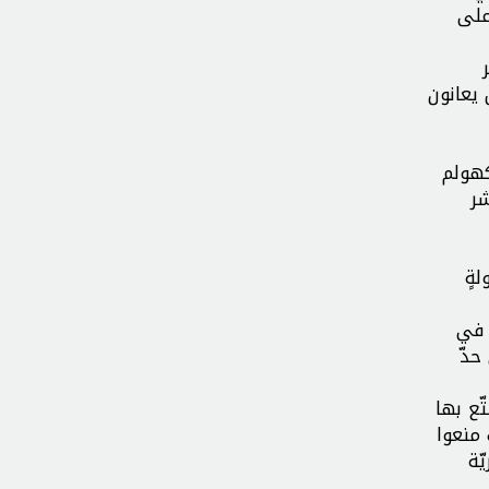
على
 يعانون
كهولم
شر
ةٍ
م في
حدّ
ّع بها
منعوا
ّة