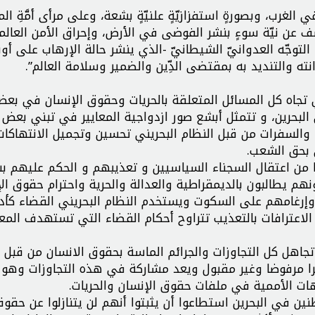
في الغرب، وبصورةٍ استفزازيّةٍ علنيّةٍ بشعة، وعلى مرأى أمَّةِ المل
 عن نيّة سوءٍ بنشر الفوضى في الأرض، وإحراق الأمن العالمي
ا التوجّه العدوانيّ الشيطانيّ -الذي ينشر حالة الإرهاب على أ
ه والتنديد به بمقتضى الدِّين والضمير وسلامة العالم”.
 تجاه كل المسائل المتعلقة بالحريات وحقوق الإنسان في بع
لبحرين، و تتمثل أبشع صور ازدواجية المعايير في تبني بعض 
ا والسفرات من قبل النظام البحريني تحسين وتجميل الانتهاكات
ي بحق الشعب.
 من اعتقال السجناء السياسيين و تعذيبهم و الحكم عليهم ب
م يطالبون بالديمقراطية والعدالة والحرية واحترام حقوق الإ
وإرغامهم على السكوت ويستخدم النظام البحريني القضاء كأدا
ع الاعترافات بالتعذيب تتراوح أحكام القضاء التي تستهدف المع
وتجاهل كل التجاوزات والجرائم الماسة بحقوق الانسان من قبل 
 أمرا مرفوضا وغير مقبول ويعد مشاركة في هذه التجاوزات وهو
ات الأممية في ملفات حقوق الإنسان والحريات.
ين في البحرين استطاعوا أن يثبتوا أنهم لن يتنازلوا عن حقو