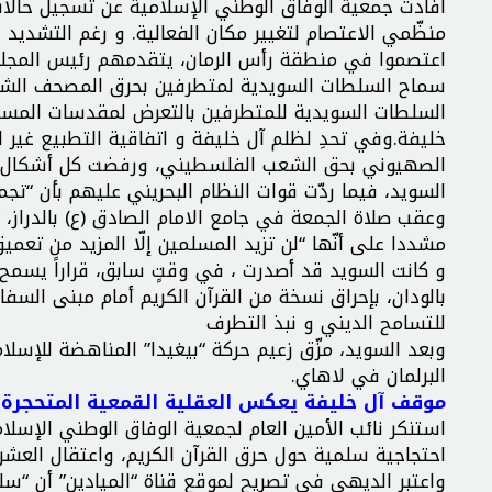
أفادت جمعية الوفاق الوطني الإسلامية عن تسجيل حالات 
منظّمي الاعتصام لتغيير مكان الفعالية. و رغم التشديد ا
اعتصموا في منطقة رأس الرمان، يتقدمهم رئيس المجلس
سماح السلطات السويدية لمتطرفين بحرق المصحف الشر
السلطات السويدية للمتطرفين بالتعرض لمقدسات المسلمين
خليفة.وفي تحدِ لظلم آل خليفة و اتفاقية التطبيع غير 
الصهيوني بحق الشعب الفلسطيني، ورفضت كل أشكال التط
السويد، فيما ردّت قوات النظام البحريني عليهم بأن “تجم
وعقب صلاة الجمعة في جامع الامام الصادق (ع) بالدراز،
مشددا على أنّها “لن تزيد المسلمين إلّا المزيد من تعميق
و كانت السويد قد أصدرت ، في وقتٍ سابق، قراراً يسمح 
بالودان، بإحراق نسخة من القرآن الكريم أمام مبنى السفا
للتسامح الديني و نبذ التطرف
وبعد السويد، مزّق زعيم حركة “بيغيدا” المناهضة للإسلا
البرلمان في لاهاي.
موقف آل خليفة يعكس العقلية القمعية المتحجرة
استنكر نائب الأمين العام لجمعية الوفاق الوطني الإسل
احتجاجية سلمية حول حرق القرآن الكريم، واعتقال العش
واعتبر الديهي في تصريح لموقع قناة “الميادين” أن “