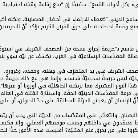
بكل أدوات القمع”، مضيفًا إن “منع إقامة وقفة احتجاجية 
سامح الديني “كغطاء للارتماء في أحضان الصهاينة، ولكنه أكبر
 “منع وقفة احتجاجية على حرق القرآن الكريم تؤكد أنّ البحرينيين
عيسى قاسم بـ”جريمة إحراق نسخة من المصحف الشريف في استو
 بإهانة المقدّسات الإسلاميّة في الغرب، تكشف عن نيّة سوءٍ بن
المصحف الشريف على يد المتطرِّف في جهله، وحقده، وغروره،
يّة ليس جريمةً شخصيّةً فحسب، وإنما هي مع ذلك جريمةُ دول
ذا النوع المشترك مما ترتكبه الجاهليّة في أوروبا أو غيرها”.
لى حرمة المقدّسات الدينيّة الحقّة، واستثارة الفتنة في العال
أنَّ للإنسان أن يعيشَ الحريّة المطلقة على حدّ الحيوان، أو على 
والبهتان، والتعدّي على المقدّسات من الحريّة التي يجب أن يتمت
خلاف ما يعتقدون في داخلهم وحسب موقفهم العملي، وإلا فكيف 
نكروا على من يحرق علم المثليّة؟ أفليست هذه الأمور حدًّا للحري