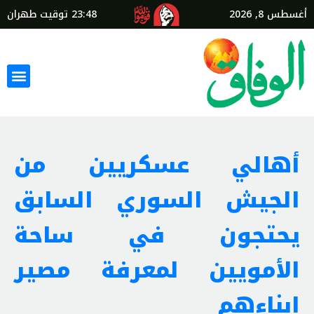
أغسطس 8, 2026
23:48
توقيت طهران
أهالي عسكريين من
الجيش السوري السابق
يحتجون في ساحة
الأمويين لمعرفة مصير
ابناءهم