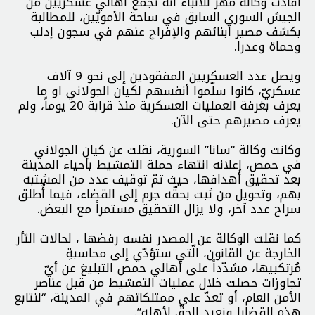
أفادت وكالة مهر للأنباء أنه تجمّع أهالي عسكريين من
الجيش السوري السابق في ساحة الأمويّين، للمطالبة
بكشف مصير أبنائهم والإفراج عنهم في سجون إدلب
وحماة وعدرا.
ويصل عدد العسكريين المفقودين إلى نحو 9 آلاف
عسكريّ، كانوا سلّموا أنفسهم لكيان الجولاني او ما
يعرف بغرفة العمليات العسكرية منذ قرابة 20 يوماً، ولم
يعرف مصيرهم حتى الآن.
وكانت وكالة “سانا” السورية، نقلت عن كيان الجولاني
في حمص، إعلانه انتهاء حملة التمشيط بأحياء المدينة
بعد تحقيق أهدافها، حيث تمّ توقيف عدد من المشتبه
بهم، وتحويل من ثبت بحقّه جرم إلى القضاء، فيما أُطلق
سراح عدد آخر، ولا يزال التحقيق مستمراً مع البعض.
كما نقلت الوكالة عن المصدر نفسه رفضها ، لحالات الثأر
الخارجة عن القانون، الّتي ستؤدّي إلى محاسبةِ
مُرتكبيها، مشدّداً على أهالي حمص التبليغ عن أيّ
تجاوزات حصلت خلال عمليات التمشيط من قبل عناصر
الأمن العام، أو تعدّ على ممتلكاتهم في المدينة، “لنتابع
هذه القضايا ونعيد الحقّ لأهله”.