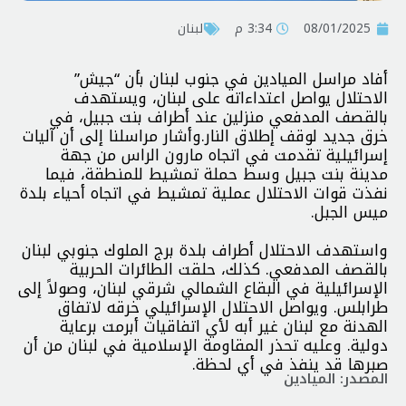
08/01/2025
3:34 م
لبنان
أفاد مراسل الميادين في جنوب لبنان بأن “جيش”
الاحتلال يواصل اعتداءاته على لبنان، ويستهدف
بالقصف المدفعي منزلين عند أطراف بنت جبيل، في
خرق جديد لوقف إطلاق النار.وأشار مراسلنا إلى أن آليات
إسرائيلية تقدمت في اتجاه مارون الراس من جهة
مدينة بنت جبيل وسط حملة تمشيط للمنطقة، فيما
نفذت قوات الاحتلال عملية تمشيط في اتجاه أحياء بلدة
ميس الجبل.
واستهدف الاحتلال أطراف بلدة برج الملوك جنوبي لبنان
بالقصف المدفعي. كذلك، حلقت الطائرات الحربية
الإسرائيلية في البقاع الشمالي شرقي لبنان، وصولاً إلى
طرابلس. ويواصل الاحتلال الإسرائيلي خرقه لاتفاق
الهدنة مع لبنان غير أبه لأي اتفاقيات أبرمت برعاية
دولية. وعليه تحذر المقاومة الإسلامية في لبنان من أن
صبرها قد ينفذ في أي لحظة.
المصدر: الميادين