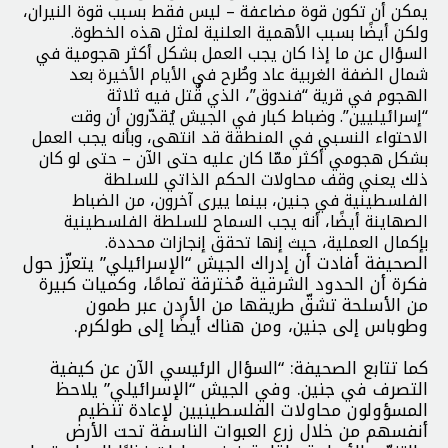
يمكن أن تكون قوة مضاعفة – ليس فقط بسبب قوة النيران،
ولكن أيضًا بسبب الأهمية العلنية لمثل هذه الخطوة.
السؤال عن ما إذا كان يجب العمل بشكل أكثر هجومية في
شمال الضفة الغربية عاد وطُرح في الأيام الأخيرة بعد
الهجوم في قرية “فندوق”، الذي قُتل فيه ثلاثة
“إسرائيليين”. وضباط كبار في الجيش يُقدّرون أن وقت
الاحتواء النسبي في المنطقة قد انتهى، وبأنه يجب العمل
بشكل هجومي أكثر ممّا كان عليه حتى الآن – حتى لو كان
ذلك يعني وقف محاولات الحكم الذاتي للسلطة
الفلسطينية في جنين، بينما ييرى آخرون، من الضباط
الصهاينة أيضًا، أنه يجب السماح للسلطة الفلسطينية
بإكمال العملية، حيث إنها تحقق إنجازات محددة.
الصحيفة أفادت أن إدراك الجيش “الإسرائيلي” يتعزّز حول
فكرة أن الحدود الشرقية مُخترقة تمامًا، وكميات كبيرة
من الأسلحة تشقّ طريقها من الأردن عبر طمون
وطوباس إلى جنين، ومن هناك أيضًا إلى طولكرم.
كما تتابع الصحيفة: “السؤال الرئيسي الآن عن كيفية
التصرف في جنين. وفي الجيش “الإسرائيلي” يلاحظ
المسؤولون محاولات الفلسطينيين لإعادة تنظيم
أنفسهم من خلال زرع العبوات الناسفة تحت الأرض