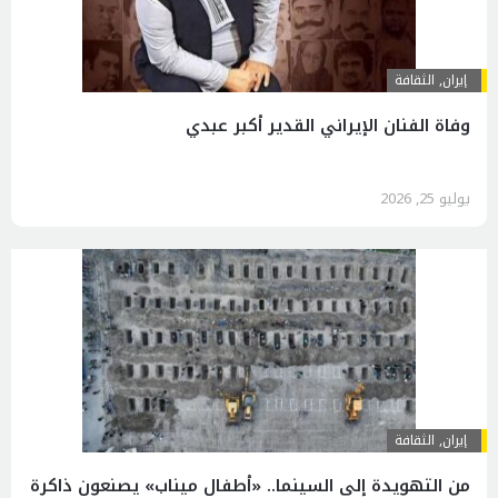
إيران
,
الثقافة
وفاة الفنان الإيراني القدير أكبر عبدي
يوليو 25, 2026
إيران
,
الثقافة
من التهويدة إلى السينما.. «أطفال ميناب» يصنعون ذاكرة