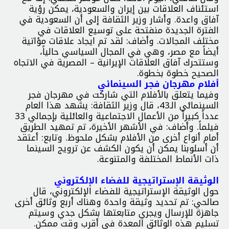
استئناف العلاقات بين إيران والسعودية، يمكن رؤية
آفاق واعدة. وأشار وزير الثقافة إلى أن السعودية في
الفترة الجديدة منفتحة على توسيع العلاقات في
مختلف المجالات. وأضاف: لقد تم ايجاد علاقات مؤاتية
أيضاً مع مصر، وهي في المجال السياسي حالياً،
وستتحرك آفاق العلاقات الإيرانية – المصرية في الاتجاه
الصحيح خطوة بخطوة.
أفلام مهرجان فجر السينمائي
وفيما يتعلق بالأفلام التي شاركت في مهرجان فجر
السينمائي الـ43، قال وزير الثقافة: يشهد هذا العام
عدداً كبيراً من الأعمال الاجتماعية والعائلية بإجمالي 33
فيلماً. وأضاف: في الأشهر الأخيرة، تم تمهيد الطريق
أمام أنواع أخرى من الأفلام بشكل ملحوظ. وتابع: أعتقد
أن أسلوبنا يمكن أن يكون الكشف عن ترويج السينما
ذات الأنماط المختلفة والمتنوعة.
الوثيقة الإستراتيجية للفضاء الإلكتروني
حول الوثيقة الإستراتيجية للفضاء الإلكتروني، قال
صالحي: تم تحديد وثيقة واحدة وهناك أربع وثائق أخرى
جاهزة للإرسال ويجري متابعتها بشكل جدي وسيتم
تسليم هذه الوثائق المعدة في أقرب وقت ممكن.