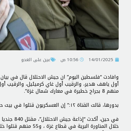
14/01/2025
10:56 ص
عين على العدو
وافادت “فلسطين اليوم” ان جيش الاحتلال قال في بيان 
منهم 8 بجراح خطيرة في معارك شمال غزة”.
بدورها، قالت القناة ١٢:” إن العسكريون قتلوا في بيت حانون بسبب تفجير مبنى”.