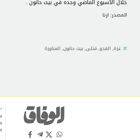
خلال الأسبوع الماضي وحده في بيت حانون .
المصدر: ارنا
غزة
,
العدو
,
قتلى
,
بيت حانون
,
المناورة
"ا
ال
ال
ال