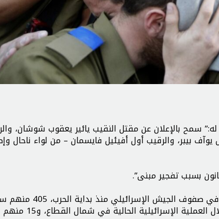
له:” سمح بالإعلان عن مقتل النقيب يائير يعقوب شوشان، والر
في حين، أكدت “إذاعة جيش الاحتلال”، مقتل 840 جنديا في صفوف الجيش ال
خلال المناورة البرية في قطاع غزة ، و55 منهم قتلوا خلال ا