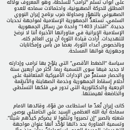
على أبواب تسلم “ترامب” للسلطة، وهو المعروف بولائه
المطلق للحركة الصهيونية، واحتمالات سماحه للعدو
الصهيوني بالتهوّر ومحاولة ضرب برنامج إيران النووي
السلمي، تستعدُّ الجمهورية الإسلامية لمواجهة تحديات
جديدة. “اقتدار 1403” واحدة من رسائل الجمهورية
الإسلامية الإيرانية في مناوراتها الأخيرة أننا لا نرضخ
للتهديدات. أرادت قيادة الثورة أن يرى العالم كله،
وبالخصوص أعداء الثورة، بعضًا من بأس وإمكانايات
وجهوزية قواتها المسلحة.
سياسة “الضغط الأقصى” التي يلوّح بها ترامب وإدارته
لا جديد فيها سوى التسمية ربما. أكثر من أربعين سنة
والحصار مستمرٌّ من الإدارات الأميركية المتعاقبة على
أحلام إسقاط الجمهورية وخدمة الصهاينة والأنظمة
الرجعية والدكتاتورية التي تدور في فلكها التسلّطي
والخاضعة لهيمنتها.
كانت إيران تُعدّ ما استطاعت من قوّة، وقائدها الامام
سماحة آية الله العظمى السيد علي الخامنئي يوصي
شعبَه بالصبر “إن تصبروا وتتّقوا لا يضركم كيدُهم شيئًا”.
وتسمية المناورة بحد ذاتها تؤكّد أنها عنوان مواجهة
التهديدات الجديدة للعدو، استعداداتٌ بدأت منذ حطّ