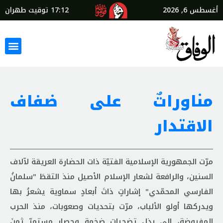
أغسطس 6, 2026
17:12
توقيت طهران
مناوراتٌ على ضفاف
الاقتدار
مرّت الجمهورية الإسلامية الفتيّة ذات الحضارة العريقة لآلاف
السنين، والرافعة لشعار الإسلام الأصيل منذ التقطَ "سلمانُ
الفارسي المحمّدي" إشاراتٍ ذاتَ أبعادٍ سماوية يشعرُ بها
ويدركها أولو الألباب، مرّت بتحديات وصعوبات، منذ الحرب
المفروضة، إلى بذل تضحيات ضخمة وحصار مستمرّ ثمنَ