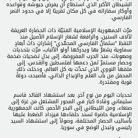
الشيطان الأكبر الذي استطاع أن يفرض جيوشه وقواعده
وأوكار سفاراته في كل مكان تقريبًا إلا في حدود النمر
الفارسي.
مرّت الجمهورية الإسلامية الفتيّة ذات الحضارة العريقة
لآلاف السنين، والرافعة لشعار الإسلام الأصيل منذ
التقطَ “سلمانُ الفارسي المحمّدي” إشاراتٍ ذاتَ أبعادٍ
سماوية يشعرُ بها ويدركها أولو الألباب، مرّت بتحديات
وصعوبات، منذ الحرب المفروضة، إلى بذل تضحيات ضخمة
وحصار مستمرّ ثمنَ دعمها لفلسطين والقدس، إلى
ملفها النووي الذي تحدّت به كل العالم، ودخلت ذلك
المحفل من باب العلم والإبداع الذاتي، فأصبحت دولةً
قوية ومقتدرة.
تحديات اليوم من نوع آخر. بعد استشهاد القائد قاسم
سليماني وقادة كبار في المحور المشتعل من غزة إلى
صنعاء، ومن الليطاني إلى البحر الأحمر، كانت الجمهورية
الإسلامية حاضرة تسند حلفاءها فيزداد الضغط عليها
بأساليب الحصار المختلفة، وصولاً إلى استشهاد السيد
رئيسي وتبدل الوضع في سوريا.