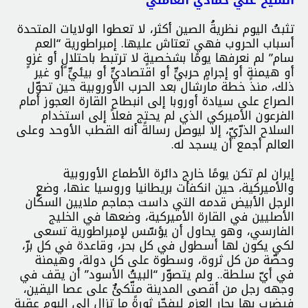
تثبتُ اليوم نظريةُ الصين أكثر، لا تعطوا الولايات المتحدة
أسباب الحروب فهي تعتاش عليها. إمبراطورية “العم
سام” لم نعرفها يومًا بشخصيةٍ لا ترتبط باحتلالٍ أو غزوٍ
أو هيمنةٍ أو إجرامٍ حربيٍّ أو اقتصاديٍّ أو بيئيٍّ أو غير
ذلك، منذ خطة مارشال بعد الحرب الأوروبية حين تحوّل
الصراع على سيادة أوروبا إلى انبطاح القارة العجوز أمام
الفرعون الأميركي الذي لم يحتج فعلاً إلى استخدام
السلاح الذرّيّ، إلا ليوصل رسالةً أنه القطب الأوحد وعلى
العالم أجمع أن يسجد له.
إيران لم تكن يومًا خارج دائرة الأطماع الأوروبية
والأميركية، حين انكفأت بريطانيا وروسيا عنها، وضع
الرجل الأبيض قدمه التي داست جماجم ملايين السكّان
الأصليين في القارة الأميركية، وضعها في الخليج
الفارسي، وهو يحاول أن يؤسّس لإمبراطورية تسعى
لكي يكون لها أسطول في كل بحر، وقاعدة في كل برّ،
وحصّة من كل ثروة، وسطوة على كل دولة، وهيمنة
في أيّ سلطة.. ولم يتصوّر “البيتُ الأسود” أن يقف في
وجهه رجل من أقصى المدينة متّكئٌ على عصا اليقين،
فيضرب بها بحار العزم ليفجّر ثورةً ما تزال إلى اليوم عقبة