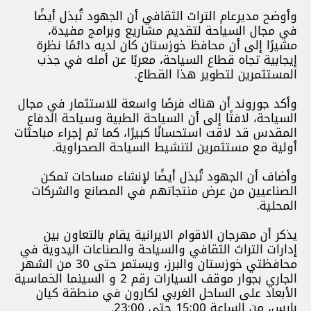
وأوضح مديرعام التراث الثقافي أن الجهود تُبذل أيضًا
في مجال السياحة لتقديم مشاريع وبرامج مفيدة،
مشيرًا إلى أن محافظ خوزستان كان لديه دائمًا نظرة
إيجابية تجاه قطاع السياحة، معربًا عن أمله في جذب
المستثمرين لتطوير هذا القطاع.
وأكد جوروند أن هناك فرصًا واسعة للاستثمار في مجال
السياحة، لافتًا إلى أن السياحة الطبیة وسياحة الدفاع
المقدس قد لاقت استحسانًا كبيرًا، كما تم إجراء مباحثات
أولية مع مستثمرين لتنشيط السياحة الصحراوية.
وأضاف أن الجهود تُبذل أيضًا لإنشاء مساحات تمكن
الصناعيين من عرض منتجاتهم في المصانع والشركات
المحلية.
يذكر أن مهرجان الاقوام الایرانیة يقام بالتعاون بين
إدارات التراث الثقافي والسياحة والصناعات اليدوية في
محافظتي خوزستان والبرز، ويستمر حتى 30 من الشهر
الجاري بجوار موقف السيارات رقم 2 و السينما الخماسية
الأبعاد على الساحل الغربي لکارون في منطقة كيان
بارس، من الساعة 15:00 حتى 23:00.