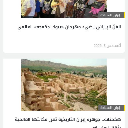
إيران
,
السياحة
الفنّ الإيراني يضيء مهرجان «بيوك جكمجه» العالمي
أغسطس 8, 2026
إيران
,
السياحة
هكمتانه.. جوهرة إيران التاريخية تعزز مكانتها العالمية